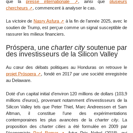
que la
presse internationale
, ainsi que
plusieurs
chercheurs
, commencent à analyser le cas.
La victoire de
Nasry Asfura
à la fin de l’année 2025, avec le
soutien de Trump, est perçue comme un signal susceptible de
rassurer les milieux financiers.
Próspera, une
charter city
soutenue par
des investisseurs de la Silicon Valley
Au cœur des débats politiques au Honduras on retrouve le
projet Próspera
, fondé en 2017 par une société enregistrée
au Delaware.
Doté d’un capital initial d’environ 120 millions de dollars (103,9
millions d’euros), provenant notamment d’investisseurs de la
Silicon Valley tels que Peter Thiel, Marc Andreessen et Sam
Altman, il constitue l’une des expérimentations
contemporaines les plus avancées de la
charter city
. La
proposition des
charter cities
a été formulée en 2009 par
l’économiste
Paul Romer
, futur Prix Nobel (2018), qui