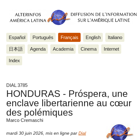
Español
Português
Français
English
Italiano
日本語
Agenda
Academia
Cinema
Internet
Index
DIAL 3785
HONDURAS - Próspera, une
enclave libertarienne au cœur
des polémiques
Marco Cremaschi
mardi 30 juin 2026
,
mis en ligne par
Dial