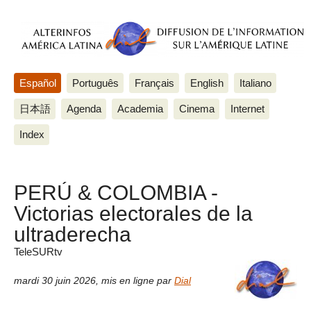
Español
Português
Français
English
Italiano
日本語
Agenda
Academia
Cinema
Internet
Index
PERÚ & COLOMBIA -
Victorias electorales de la
ultraderecha
TeleSURtv
mardi 30 juin 2026
,
mis en ligne par
Dial