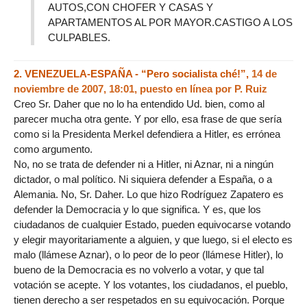
AUTOS,CON CHOFER Y CASAS Y
APARTAMENTOS AL POR MAYOR.CASTIGO A LOS
CULPABLES.
2.
VENEZUELA-ESPAÑA - “Pero socialista ché!”,
14 de
noviembre de 2007, 18:01
,
puesto en línea por
P. Ruiz
Creo Sr. Daher que no lo ha entendido Ud. bien, como al
parecer mucha otra gente. Y por ello, esa frase de que sería
como si la Presidenta Merkel defendiera a Hitler, es errónea
como argumento.
No, no se trata de defender ni a Hitler, ni Aznar, ni a ningún
dictador, o mal político. Ni siquiera defender a España, o a
Alemania. No, Sr. Daher. Lo que hizo Rodríguez Zapatero es
defender la Democracia y lo que significa. Y es, que los
ciudadanos de cualquier Estado, pueden equivocarse votando
y elegir mayoritariamente a alguien, y que luego, si el electo es
malo (llámese Aznar), o lo peor de lo peor (llámese Hitler), lo
bueno de la Democracia es no volverlo a votar, y que tal
votación se acepte. Y los votantes, los ciudadanos, el pueblo,
tienen derecho a ser respetados en su equivocación. Porque