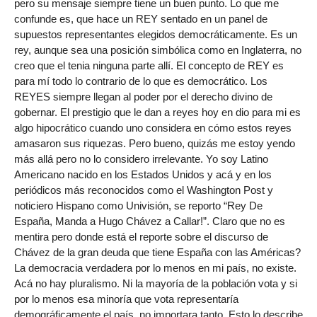
pero su mensaje siempre tiene un buen punto. Lo que me
confunde es, que hace un REY sentado en un panel de
supuestos representantes elegidos democráticamente. Es un
rey, aunque sea una posición simbólica como en Inglaterra, no
creo que el tenia ninguna parte allí. El concepto de REY es
para mí todo lo contrario de lo que es democrático. Los
REYES siempre llegan al poder por el derecho divino de
gobernar. El prestigio que le dan a reyes hoy en dio para mi es
algo hipocrático cuando uno considera en cómo estos reyes
amasaron sus riquezas. Pero bueno, quizás me estoy yendo
más allá pero no lo considero irrelevante. Yo soy Latino
Americano nacido en los Estados Unidos y acá y en los
periódicos más reconocidos como el Washington Post y
noticiero Hispano como Univisión, se reporto “Rey De
España, Manda a Hugo Chávez a Callar!”. Claro que no es
mentira pero donde está el reporte sobre el discurso de
Chávez de la gran deuda que tiene España con las Américas?
La democracia verdadera por lo menos en mi país, no existe.
Acá no hay pluralismo. Ni la mayoría de la población vota y si
por lo menos esa minoría que vota representaría
demográficamente el país, no importara tanto. Esto lo describe