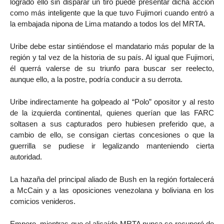
logrado ello sin disparar un tiro puede presentar dicha acción
como más inteligente que la que tuvo Fujimori cuando entró a
la embajada nipona de Lima matando a todos los del MRTA.
Uribe debe estar sintiéndose el mandatario más popular de la
región y tal vez de la historia de su país. Al igual que Fujimori,
él querrá valerse de su triunfo para buscar ser reelecto,
aunque ello, a la postre, podría conducir a su derrota.
Uribe indirectamente ha golpeado al “Polo” opositor y al resto
de la izquierda continental, quienes querían que las FARC
soltasen a sus capturados pero hubiesen preferido que, a
cambio de ello, se consigan ciertas concesiones o que la
guerrilla se pudiese ir legalizando manteniendo cierta
autoridad.
La hazaña del principal aliado de Bush en la región fortalecerá
a McCain y a las oposiciones venezolana y boliviana en los
comicios venideros.
Empero, mientras que el alicaído MRTA nunca se recuperó de