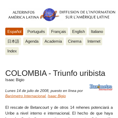
Español
Português
Français
English
Italiano
日本語
Agenda
Academia
Cinema
Internet
Index
COLOMBIA - Triunfo uribista
Isaac Bigio
Lunes 14 de julio de 2008
,
puesto en línea por
Barómetro Internacional
,
Isaac Bigio
El rescate de Betancourt y de otros 14 rehenes potenciará a
Uribe a nivel interno e internacional. El hecho de que haya