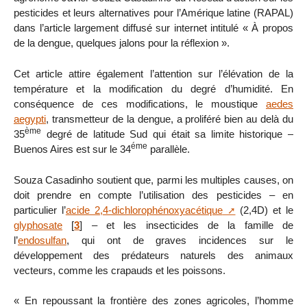
pesticides et leurs alternatives pour l’Amérique latine (RAPAL)
dans l’article largement diffusé sur internet intitulé « À propos
de la dengue, quelques jalons pour la réflexion ».
Cet article attire également l’attention sur l’élévation de la
température et la modification du degré d’humidité. En
conséquence de ces modifications, le moustique
aedes
aegypti
, transmetteur de la dengue, a proliféré bien au delà du
ème
35
degré de latitude Sud qui était sa limite historique –
éme
Buenos Aires est sur le 34
parallèle.
Souza Casadinho soutient que, parmi les multiples causes, on
doit prendre en compte l’utilisation des pesticides – en
particulier l’
acide 2,4-dichlorophénoxyacétique
(2,4D) et le
glyphosate
[
3
]
– et les insecticides de la famille de
l’
endosulfan
, qui ont de graves incidences sur le
développement des prédateurs naturels des animaux
vecteurs, comme les crapauds et les poissons.
« En repoussant la frontière des zones agricoles, l’homme