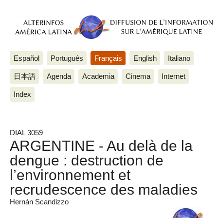
Español
Português
Français
English
Italiano
日本語
Agenda
Academia
Cinema
Internet
Index
DIAL 3059
ARGENTINE - Au delà de la
dengue : destruction de
l’environnement et
recrudescence des maladies
Hernán Scandizzo