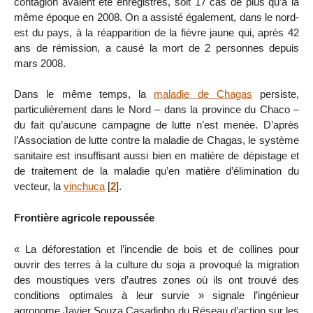
contagion avaient été enregistrés, soit 17 cas de plus qu’à la
même époque en 2008. On a assisté également, dans le nord-
est du pays, à la réapparition de la fièvre jaune qui, après 42
ans de rémission, a causé la mort de 2 personnes depuis
mars 2008.
Dans le même temps, la
maladie de Chagas
persiste,
particulièrement dans le Nord – dans la province du Chaco –
du fait qu’aucune campagne de lutte n’est menée. D’après
l’Association de lutte contre la maladie de Chagas, le système
sanitaire est insuffisant aussi bien en matière de dépistage et
de traitement de la maladie qu’en matière d’élimination du
vecteur, la
vinchuca
[
2
]
.
Frontière agricole repoussée
« La déforestation et l’incendie de bois et de collines pour
ouvrir des terres à la culture du soja a provoqué la migration
des moustiques vers d’autres zones où ils ont trouvé des
conditions optimales à leur survie » signale l’ingénieur
agronome Javier Souza Casadinho du Réseau d’action sur les