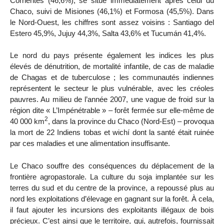
Corrientes (46,6%), se situe immédiatement après celui du
Chaco, suivi de Misiones (46,1%) et Formosa (45,5%). Dans
le Nord-Ouest, les chiffres sont assez voisins : Santiago del
Estero 45,9%, Jujuy 44,3%, Salta 43,6% et Tucumán 41,4%.
Le nord du pays présente également les indices les plus
élevés de dénutrition, de mortalité infantile, de cas de maladie
de Chagas et de tuberculose ; les communautés indiennes
représentent le secteur le plus vulnérable, avec les créoles
pauvres. Au milieu de l’année 2007, une vague de froid sur la
région dite « L’Impénétrable » – forêt fermée sur elle-même de
2
40 000 km
, dans la province du Chaco (Nord-Est) – provoqua
la mort de 22 Indiens tobas et wichí dont la santé était ruinée
par ces maladies et une alimentation insuffisante.
Le Chaco souffre des conséquences du déplacement de la
frontière agropastorale. La culture du soja implantée sur les
terres du sud et du centre de la province, a repoussé plus au
nord les exploitations d’élevage en gagnant sur la forêt. À cela,
il faut ajouter les incursions des exploitants illégaux de bois
précieux. C’est ainsi que le territoire, qui, autrefois, fournissait