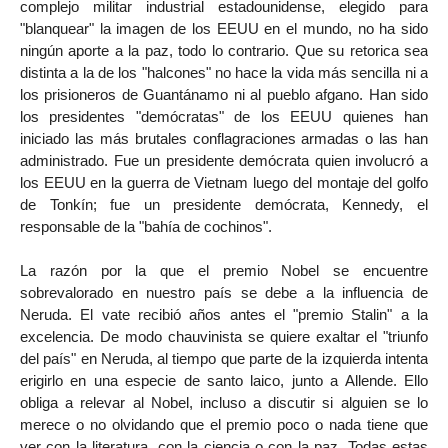
complejo militar industrial estadounidense, elegido para
"blanquear" la imagen de los EEUU en el mundo, no ha sido
ningún aporte a la paz, todo lo contrario. Que su retorica sea
distinta a la de los "halcones" no hace la vida más sencilla ni a
los prisioneros de Guantánamo ni al pueblo afgano. Han sido
los presidentes "demócratas" de los EEUU quienes han
iniciado las más brutales conflagraciones armadas o las han
administrado. Fue un presidente demócrata quien involucró a
los EEUU en la guerra de Vietnam luego del montaje del golfo
de Tonkín; fue un presidente demócrata, Kennedy, el
responsable de la "bahía de cochinos".
La razón por la que el premio Nobel se encuentre
sobrevalorado en nuestro país se debe a la influencia de
Neruda. El vate recibió años antes el "premio Stalin" a la
excelencia. De modo chauvinista se quiere exaltar el "triunfo
del país" en Neruda, al tiempo que parte de la izquierda intenta
erigirlo en una especie de santo laico, junto a Allende. Ello
obliga a relevar al Nobel, incluso a discutir si alguien se lo
merece o no olvidando que el premio poco o nada tiene que
ver con la literatura, con la ciencia o con la paz. Todas estas