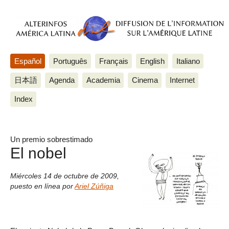
Español
Português
Français
English
Italiano
日本語
Agenda
Academia
Cinema
Internet
Index
Un premio sobrestimado
El nobel
Miércoles 14 de octubre de 2009
,
puesto en línea por
Ariel Zúñiga