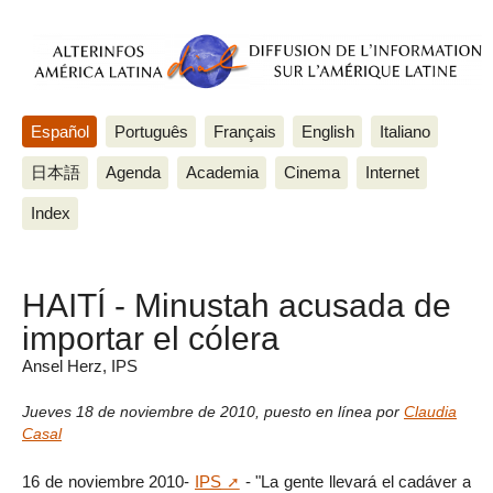
Español
Português
Français
English
Italiano
日本語
Agenda
Academia
Cinema
Internet
Index
HAITÍ - Minustah acusada de
importar el cólera
Ansel Herz, IPS
Jueves 18 de noviembre de 2010
,
puesto en línea por
Claudia
Casal
16 de noviembre 2010-
IPS
- "La gente llevará el cadáver a