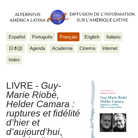
Español
Português
Français
English
Italiano
日本語
Agenda
Academia
Cinema
Internet
Index
LIVRE -
Guy-
Marie Riobé,
Helder Camara :
ruptures et fidélité
d’hier et
d’aujourd’hui
,