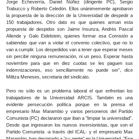
Jorge Echeverría, Daniel Núñez (dirigente PC), Sergio
Trabucco y Roberto Celedón. Ellos unánimemente aprobaron
la propuesta de la dirección de la Universidad de despedir a
150 trabajadores. Otro dato es que quienes arman esta
propuesta de despidos son Jaime Insunza, Andrés Pascal
Allende y Galo Eidelstein, quienes formar esa Comisión a
sabiendas que van a violar el convenio colectivo, que no lo
van a cumplir. Los despedidos van a tener que esperar meses
sin percibir ninguna remuneración, ni un peso. Esperar hasta
noviembre para que en diez cuotas se les paguen sus
indemnizaciones, eso sencillamente no puede ser", dice
Militza Meneses, secretaria del sindicato.
Pero no sólo es un problema laboral el que enfrentan los
trabajadores de la Universidad ARCIS. También es una
evidente persecución política porque en la prensa el
empresario Max Marambio y varios personeros del Partido
Comunista (PC) declararon que iban a "limpiar la universidad".
Desde que ingresaron los nuevos inversionistas, que son el
Partido Comunista -a través del ICAL- y el empresario Max
Marambio, han designado a "su gente" en la Universidad. "Ese