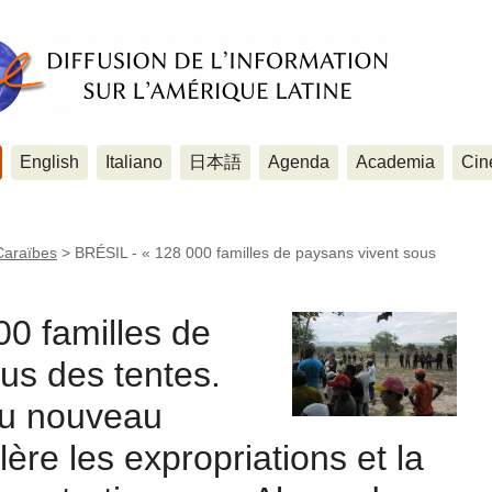
English
Italiano
日本語
Agenda
Academia
Cin
Caraïbes
>
BRÉSIL - « 128 000 familles de paysans vivent sous
0 familles de
us des tentes.
du nouveau
lère les expropriations et la