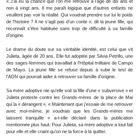
« J’ai eu la chance que l’on me retrouve à l’âge de dix ans et
non à vingt ans. Il me paraît logique que d’autres enfants ne
veuillent pas voir la réalité. Qui voudrait prendre sur lui le poids
de l’histoire ? Il ne s’agit pas d’un conte », dit la jeune fille, qui
reconnaît s’être habituée sans trop de difficulté à sa famille
d’origine.
Le drame du doute sur sa véritable identité, est celui que vit
Julieta, âgée de 20 ans. Elle fut adoptée par Silvia Petrillo, une
des sages-femmes qui travaillait à l’Hôpital militaire de Campo
de Mayo. La jeune fille se refuse depuis à subir le test de
l’ADN qui pourrait aider à retrouver sa famille d’origine.
Sa mère adoptive nie qu’elle soit la fille d’une « subversive » et
Julieta proteste contre les Grands-mères de la place de Mai
qui la « dérangent ». « Maintenant que j’essaie de me retrouver
avec moi-même, je voudrais que les Grands-mères me
laissent tranquille » a-t-elle déclaré dans la publication
mentionnée plus haut. Pour Julieta, sa mère adoptive a tout fait
pour elle et elle craint qu’on ne la force à la quitter.