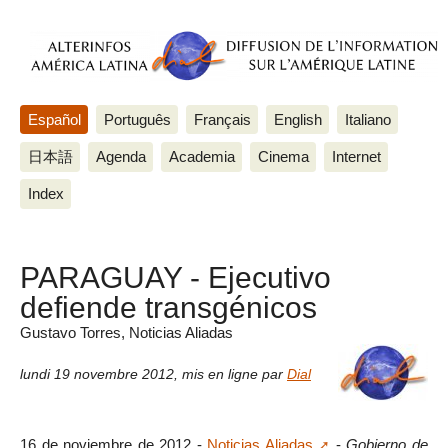
Español
Português
Français
English
Italiano
日本語
Agenda
Academia
Cinema
Internet
Index
PARAGUAY - Ejecutivo
defiende transgénicos
Gustavo Torres, Noticias Aliadas
lundi 19 novembre 2012
,
mis en ligne par
Dial
16 de noviembre de 2012 -
Noticias Aliadas
-
Gobierno de