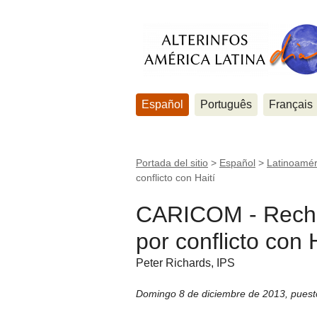
Español
Português
Français
Portada del sitio
>
Español
>
Latinoamér
conflicto con Haití
CARICOM - Recha
por conflicto con 
Peter Richards, IPS
Domingo 8 de diciembre de 2013
,
puest