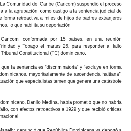
 La Comunidad del Caribe (Caricom) suspendió el proceso
 a la agrupación, como castigo a la sentencia judicial de
e forma retroactiva a miles de hijos de padres extranjeros
nos, lo que habilita su deportación.
Caricom, conformada por 15 países, en una reunión
 Trinidad y Tobago el martes 26, para responder al fallo
 Tribunal Constitucional (TC) dominicano.
que la sentencia es “discriminatoria” y “excluye en forma
 dominicanos, mayoritariamente de ascendencia haitiana”,
ituación que especialistas temen que genere una catástrofe
e dominicano, Danilo Medina, había prometió que no habría
llo, con efectos retroactivos a 1929 y que recibió críticas
rnacional.
 Martelly, denunció que República Dominicana ya deportó a