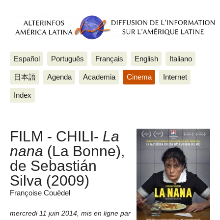
Español
Português
Français
English
Italiano
日本語
Agenda
Academia
Cinema
Internet
Index
FILM - CHILI-
La
nana
(La Bonne),
de Sebastián
Silva (2009)
Françoise Couëdel
mercredi 11 juin 2014
,
mis en ligne par