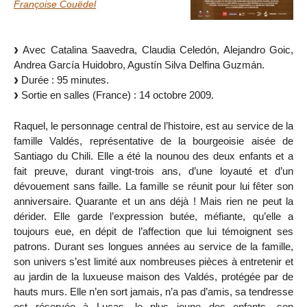
Françoise Couëdel
Avec Catalina Saavedra, Claudia Celedón, Alejandro Goic,
Andrea García Huidobro, Agustín Silva Delfina Guzmán.
Durée : 95 minutes.
Sortie en salles (France) : 14 octobre 2009.
Raquel, le personnage central de l’histoire, est au service de la
famille Valdés, représentative de la bourgeoisie aisée de
Santiago du Chili. Elle a été la nounou des deux enfants et a
fait preuve, durant vingt-trois ans, d’une loyauté et d’un
dévouement sans faille. La famille se réunit pour lui fêter son
anniversaire. Quarante et un ans déjà ! Mais rien ne peut la
dérider. Elle garde l’expression butée, méfiante, qu’elle a
toujours eue, en dépit de l’affection que lui témoignent ses
patrons. Durant ses longues années au service de la famille,
son univers s’est limité aux nombreuses pièces à entretenir et
au jardin de la luxueuse maison des Valdés, protégée par de
hauts murs. Elle n’en sort jamais, n’a pas d’amis, sa tendresse
est réservée à Lucas, le plus jeune des enfants, son