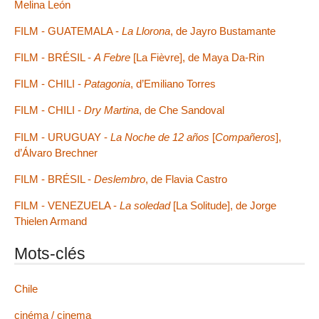
Melina León
FILM - GUATEMALA -
La Llorona
, de Jayro Bustamante
FILM - BRÉSIL -
A Febre
[La Fièvre], de Maya Da-Rin
FILM - CHILI -
Patagonia
, d’Emiliano Torres
FILM - CHILI -
Dry Martina
, de Che Sandoval
FILM - URUGUAY -
La Noche de 12 años
[
Compañeros
],
d’Álvaro Brechner
FILM - BRÉSIL -
Deslembro
, de Flavia Castro
FILM - VENEZUELA -
La soledad
[La Solitude], de Jorge
Thielen Armand
Mots-clés
Chile
cinéma / cinema