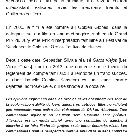
scénarios, peint et fait de la musique. Il a travaillé en tant
qu’assistant réalisateur avec les mexicains Iñárritu et
Guillermo del Toro.
En 2009, le film a été nominé au Golden Globes, dans la
catégorie meilleur film en langue étrangère, a obtenu le Grand
Prix du Jury et le Prix d’interprétation féminine au Festival de
Sundance, le Colón de Oro au Festival de Huelva.
Depuis cette date, Sebastián Silva a réalisé
Gatos viejos
[Les
Vieux Chats], sorti en 2012, une comédie sur le thème du
règlement de compte familial,qui a remporté un franc succès,
et dans laquelle Catalina Saavedra est une jeune femme
déjantée, homosexuelle, qui se shoote à la cocaïne.
Les opinions exprimées dans les articles et les commentaires sont de
la seule responsabilité de leurs auteurs ou autrices. Elles ne reflètent
pas nécessairement celles des rédactions de Dial ou Alterinfos. Tout
commentaire injurieux ou insultant sera supprimé sans préavis.
AlterInfos est un média pluriel, avec une sensibilité de gauche. Il
cherche à se faire l’écho de projets et de luttes émancipatrices. Les
commentaires dont la perspective semble aller dans le sens contraire