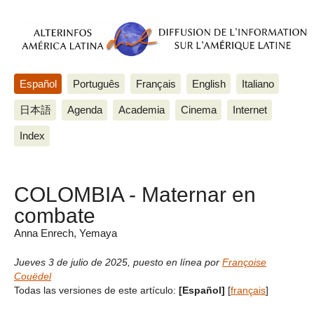
Español
Português
Français
English
Italiano
日本語
Agenda
Academia
Cinema
Internet
Index
COLOMBIA - Maternar en
combate
Anna Enrech, Yemaya
Jueves 3 de julio de 2025
,
puesto en línea por
Françoise
Couëdel
Todas las versiones de este artículo:
[Español]
[
français
]