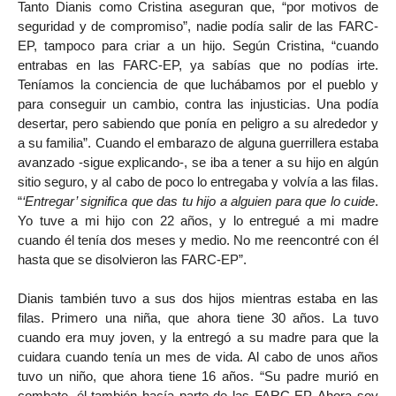
Tanto Dianis como Cristina aseguran que, “por motivos de
seguridad y de compromiso”, nadie podía salir de las FARC-
EP, tampoco para criar a un hijo. Según Cristina, “cuando
entrabas en las FARC-EP, ya sabías que no podías irte.
Teníamos la conciencia de que luchábamos por el pueblo y
para conseguir un cambio, contra las injusticias. Una podía
desertar, pero sabiendo que ponía en peligro a su alrededor y
a su familia”. Cuando el embarazo de alguna guerrillera estaba
avanzado -sigue explicando-, se iba a tener a su hijo en algún
sitio seguro, y al cabo de poco lo entregaba y volvía a las filas.
“
‘Entregar’ significa que das tu hijo a alguien para que lo cuide
.
Yo tuve a mi hijo con 22 años, y lo entregué a mi madre
cuando él tenía dos meses y medio. No me reencontré con él
hasta que se disolvieron las FARC-EP”.
Dianis también tuvo a sus dos hijos mientras estaba en las
filas. Primero una niña, que ahora tiene 30 años. La tuvo
cuando era muy joven, y la entregó a su madre para que la
cuidara cuando tenía un mes de vida. Al cabo de unos años
tuvo un niño, que ahora tiene 16 años. “Su padre murió en
combate, él también hacía parte de las FARC-EP. Ahora soy