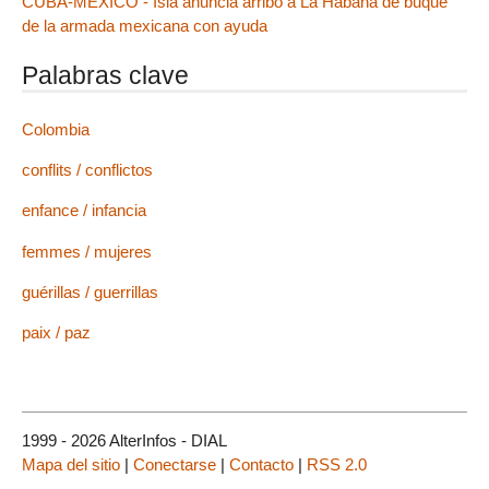
CUBA-MÉXICO - Isla anuncia arribo a La Habana de buque
de la armada mexicana con ayuda
Palabras clave
Colombia
conflits / conflictos
enfance / infancia
femmes / mujeres
guérillas / guerrillas
paix / paz
1999 - 2026 AlterInfos - DIAL
Mapa del sitio
|
Conectarse
|
Contacto
|
RSS 2.0