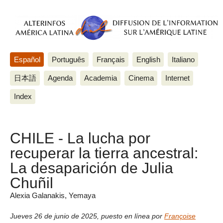
Español
Português
Français
English
Italiano
日本語
Agenda
Academia
Cinema
Internet
Index
CHILE - La lucha por
recuperar la tierra ancestral:
La desaparición de Julia
Chuñil
Αlexia Galanakis, Yemaya
Jueves 26 de junio de 2025
,
puesto en línea por
Françoise