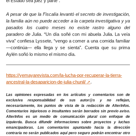
el Estado sea juez y parte”.
A pesar de que la Fiscalía levantó el secreto de investigación,
la familia aún no puede acceder a la carpeta investigativa y ya
pasados los cuatro meses no existe rastro alguno del
paradero de Julia
. “Un día soñé con mi abuela Julia. La veía
viva” confiesa Lyssete, “vengo a comer a una comida familiar
—continúa— ella llega y se sienta”. Cuenta que su prima
Aylén soñó lo mismo el mismo día.
https://yemayarevista.com/la-lucha-por-recuperar-la-tierra-
ancestral-la-desaparicion-de-julia-chunil/
.
Las opiniones expresadas en los artículos y comentarios son de
exclusiva responsabilidad de sus autor@s y no reflejan,
necesariamente, los puntos de vista de la redacción de AlterInfos.
Comentarios injuriosos o insultantes serán borrados sin previo aviso.
AlterInfos es un medio de comunicación plural con enfoque de
izquierda. Busca difundir informaciones sobre proyectos y luchas
emancipadoras. Los comentarios apuntando hacia la dirección
contraria no serán publicados aquí pero seguro podrán encontrar otro