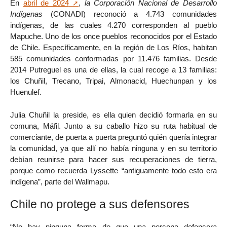
En
abril de 2024
,
la Corporación Nacional de Desarrollo
Indígenas
(CONADI) reconoció a 4.743 comunidades
indígenas, de las cuales 4.270 corresponden al pueblo
Mapuche. Uno de los once pueblos reconocidos por el Estado
de Chile. Específicamente, en la región de Los Ríos, habitan
585 comunidades conformadas por 11.476 familias. Desde
2014 Putreguel es una de ellas, la cual recoge a 13 familias:
los Chuñil, Trecano, Tripai, Almonacid, Huechunpan y los
Huenulef.
Julia Chuñil la preside, es ella quien decidió formarla en su
comuna, Máfil. Junto a su caballo hizo su ruta habitual de
comerciante, de puerta a puerta preguntó quién quería integrar
la comunidad, ya que allí no había ninguna y en su territorio
debían reunirse para hacer sus recuperaciones de tierra,
porque como recuerda Lyssette “antiguamente todo esto era
indígena”, parte del Wallmapu.
Chile no protege a sus defensores
“No hay ninguna forma de que una persona defensora