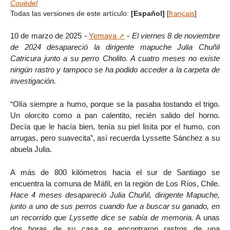
Couëdel
Todas las versiones de este artículo:
[Español]
[
français
]
10 de marzo de 2025 -
Yemaya
-
El viernes 8 de noviembre
de 2024 desapareció la dirigente mapuche Julia Chuñil
Catricura junto a su perro Cholito. A cuatro meses no existe
ningún rastro y tampoco se ha podido acceder a la carpeta de
investigación.
“Olía siempre a humo, porque se la pasaba tostando el trigo.
Un olorcito como a pan calentito, recién salido del horno.
Decía que le hacía bien, tenía su piel lisita por el humo, con
arrugas, pero suavecita”, así recuerda Lyssette Sánchez a su
abuela Julia.
A más de 800 kilómetros hacia el sur de Santiago se
encuentra la comuna de Máfil, en la región de Los Ríos, Chile.
Hace 4 meses desapareció Julia Chuñil, dirigente Mapuche,
junto a uno de sus perros cuando fue a buscar su ganado, en
un recorrido que Lyssette dice se sabía de memoria.
A unas
dos horas de su casa se encontraron rastros de una