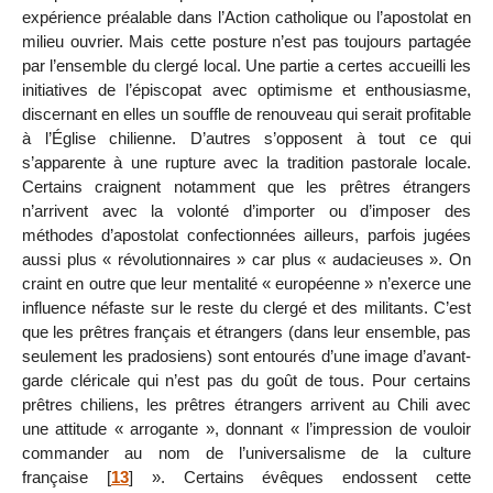
expérience préalable dans l’Action catholique ou l’apostolat en
milieu ouvrier. Mais cette posture n’est pas toujours partagée
par l’ensemble du clergé local. Une partie a certes accueilli les
initiatives de l’épiscopat avec optimisme et enthousiasme,
discernant en elles un souffle de renouveau qui serait profitable
à l’Église chilienne. D’autres s’opposent à tout ce qui
s’apparente à une rupture avec la tradition pastorale locale.
Certains craignent notamment que les prêtres étrangers
n’arrivent avec la volonté d’importer ou d’imposer des
méthodes d’apostolat confectionnées ailleurs, parfois jugées
aussi plus « révolutionnaires » car plus « audacieuses ». On
craint en outre que leur mentalité « européenne » n’exerce une
influence néfaste sur le reste du clergé et des militants. C’est
que les prêtres français et étrangers (dans leur ensemble, pas
seulement les pradosiens) sont entourés d’une image d’avant-
garde cléricale qui n’est pas du goût de tous. Pour certains
prêtres chiliens, les prêtres étrangers arrivent au Chili avec
une attitude « arrogante », donnant « l’impression de vouloir
commander au nom de l’universalisme de la culture
française
[
13
]
». Certains évêques endossent cette