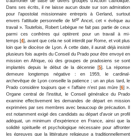
d’aumônier de base de divers groupes d’Action catholique.
Dans ses écrits, il ne laisse aucun doute sur son admiration
pour l’apostolat missionnaire entrepris à Gerland, surtout
gr
envers l’attitude personnelle de M
Ancel, cet « évêque au
travail ». Toutefois, Robert Lebègue ne fait pas partie de ceux
parmi ces confrères qui optèrent pour un travail à mi-
temps
[
4
]
, avant que cela ne soit interdit par Rome, et voit plus
loin que le diocèse de Lyon. À cette date, il aurait déjà insisté
plusieurs fois auprès du Conseil du Prado pour être envoyé en
mission en Afrique, où des groupes de pradosiens se sont
implantés depuis le début de la décennie
[
5
]
. La réponse
demeure longtemps négative : en 1959, le cardinal-
archevêque de Lyon conseille la patience ; un an plus tard, le
Prado considère toujours que « l’affaire n’est pas mûre
[
6
]
».
Organe central de l’institut, le Conseil généralice du Prado
examine effectivement les demandes de départ en mission
exprimées par ses membres avec beaucoup de précaution. Il
est notamment exigé des candidats au départ d’avoir un profil
adéquat, un minimum d’expérience en France, ainsi que la
solidité spirituelle et psychologique nécessaire pour affronter
les épreuves que la littérature religieuse a traditionnellement