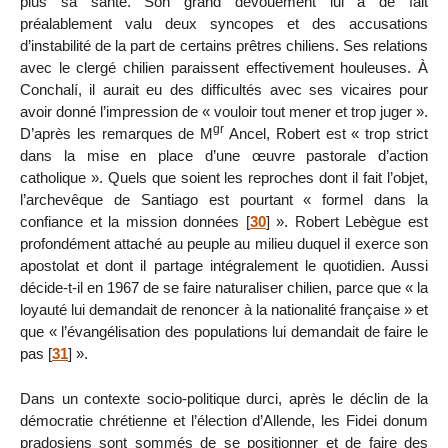
plus sa santé. Son grand dévouement lui a de fait
préalablement valu deux syncopes et des accusations
d’instabilité de la part de certains prêtres chiliens. Ses relations
avec le clergé chilien paraissent effectivement houleuses. À
Conchalí, il aurait eu des difficultés avec ses vicaires pour
avoir donné l’impression de « vouloir tout mener et trop juger ».
gr
D’après les remarques de M
Ancel, Robert est « trop strict
dans la mise en place d’une œuvre pastorale d’action
catholique ». Quels que soient les reproches dont il fait l’objet,
l’archevêque de Santiago est pourtant « formel dans la
confiance et la mission données
[
30
]
». Robert Lebègue est
profondément attaché au peuple au milieu duquel il exerce son
apostolat et dont il partage intégralement le quotidien. Aussi
décide-t-il en 1967 de se faire naturaliser chilien, parce que « la
loyauté lui demandait de renoncer à la nationalité française » et
que « l’évangélisation des populations lui demandait de faire le
pas
[
31
]
».
Dans un contexte socio-politique durci, après le déclin de la
démocratie chrétienne et l’élection d’Allende, les Fidei donum
pradosiens sont sommés de se positionner et de faire des