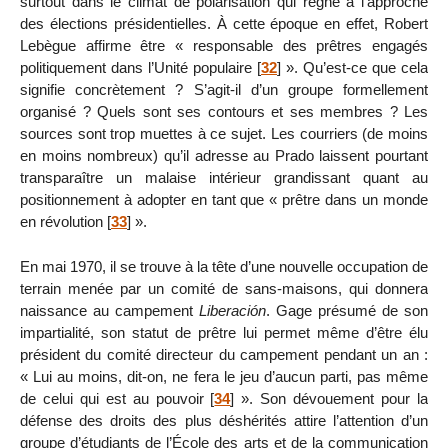
surtout dans le climat de polarisation qui règne à l’approche
des élections présidentielles. À cette époque en effet, Robert
Lebègue affirme être « responsable des prêtres engagés
politiquement dans l’Unité populaire
[
32
]
». Qu’est-ce que cela
signifie concrètement ? S’agit-il d’un groupe formellement
organisé ? Quels sont ses contours et ses membres ? Les
sources sont trop muettes à ce sujet. Les courriers (de moins
en moins nombreux) qu’il adresse au Prado laissent pourtant
transparaître un malaise intérieur grandissant quant au
positionnement à adopter en tant que « prêtre dans un monde
en révolution
[
33
]
».
En mai 1970, il se trouve à la tête d’une nouvelle occupation de
terrain menée par un comité de sans-maisons, qui donnera
naissance au campement
Liberación
. Gage présumé de son
impartialité, son statut de prêtre lui permet même d’être élu
président du comité directeur du campement pendant un an :
« Lui au moins, dit-on, ne fera le jeu d’aucun parti, pas même
de celui qui est au pouvoir
[
34
]
». Son dévouement pour la
défense des droits des plus déshérités attire l’attention d’un
groupe d’étudiants de l’École des arts et de la communication