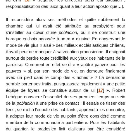
responsabilisation des laïcs quant à leur action apostolique…).
Il reconsidère alors ses méthodes et quitte subitement la
chambre qui lui avait été attribuée au presbytère pour
s’installer au cœur d’une
población
, où il se construit une
baraque en bois adossée à un mur d’usine. En conservant le
mode de vie plus « aisé » des milieux ecclésiastiques chiliens,
il avait peur de manquer à sa vocation pradosienne. Il craignait
surtout de perdre toute crédibilité aux yeux des habitants de la
paroisse. Comment en effet se dire « apôtre pauvre pour les
pauvres » si, par son mode de vie, on demeure finalement
avec un pied dans le camp des « riches » ? La démarche
semble porter ses fruits, puisqu’assez rapidement « une petite
équipe de foyers se constitue autour de lui
[
17
]
». Robert
Lebègue consacre l’essentiel de ses premiers temps au sein
de la
población
à une prise de contact : il essaie de tisser des
liens, se met à l’écoute des habitants, apprend à les connaître,
à adopter leur mode de vie au point d’être considéré comme
membre de la communauté à part entière. Pour les habitants
du quartier, le pradosien finit d’ailleurs par être considéré