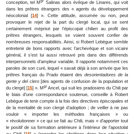
gr
conception, tel M
Salinas alors évêque de Linares, qui voit
dans les prêtres étrangers des « agents du développement
néocolonial
[
14
]
». Cette attitude, assumée ou non, peut
provoquer le rejet de la part du clergé local, qui se sent
certainement méprisé par l’épiscopat chilien au profit des
prêtres étrangers, lesquels se voient souvent confier de
nombreuses responsabilités. Ainsi, si Robert Lebègue semble
entretenir de bons rapports avec l’archevêque et son vicaire
général, il s’est lui aussi retrouvé pris dans des différends
interpersonnels d’ampleur variable. Il rapporte notamment ces
paroles de son curé, lequel « savait déjà à son arrivée que les
prêtres français du Prado étaient des
desorientadores de la
gente y del clero
[des agents de confusion de la population et
gr
du clergé]
[
15
]
». M
Ancel, qui suit les pradosiens du Chili par
le biais d’une correspondance soutenue, conseille à Robert
Lebègue de tenir compte à la fois des directives épiscopales et
de la mentalité de son clergé d’adoption ; de veiller à ne pas
vouloir « importer les méthodes françaises » ou
« révolutionner » ce qui se fait au Chili, mais « d’apporter tout
le positif de sa formation antérieure à l’intérieur de l’apostolat
au Chili
[
16
]
» (regarder les chrétiens dans leur situation ;