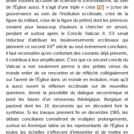
aînée souvent accusée de sclérose et d’immobilisme, au sein
de l’Église aussi. Il s’agit d’une triple « crise
[
27
]
» (crise de
gouvernance au sein de l’institution ecclésiale, crise de la
figure du militant, crise de la figure du prêtre) dont les prémices
seraient pour beaucoup d’auteurs à chercher en amont,
pendant et surtout après le Concile Vatican II. S’il serait
réducteur d’attribuer les bouleversements ecclésiaux qui
e
jalonnent ce second XX
siècle au seul évènement conciliaire,
il faut reconnaître qu’en confortant des courants déjà présents,
il contribua à leur amplification. C’est que ce second concile du
Vatican a non seulement permis à des prélats venus du
monde entier de se rencontrer et de réfléchir collégialement
sur l’avenir de l’Église dans un monde en évolution, mais qu’il
a aussi ouvert la réflexion ecclésiale sur de nouvelles
questions, donné la possibilité du dialogue œcuménique et
posé les bases d’un renouveau théologique, liturgique et
pastoral dont les 16 documents qui en découlent font la
synthèse. Si les travaux prennent fin en décembre 1965, les
débats conciliaires connaîtront de multiples prolongements,
surtout en Amérique latine où les représentants de l’Église à
toutes les échelles s’efforcent d’interpréter et de mettre en