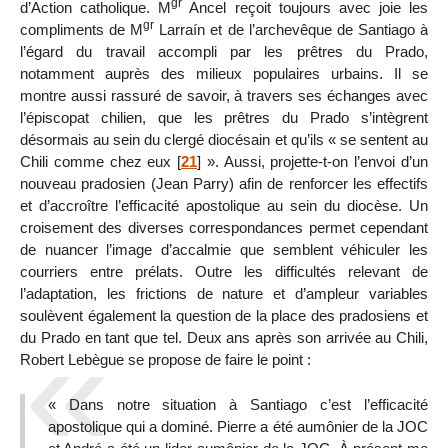
gr
d’Action catholique. M
Ancel reçoit toujours avec joie les
gr
compliments de M
Larraín et de l’archevêque de Santiago à
l’égard du travail accompli par les prêtres du Prado,
notamment auprès des milieux populaires urbains. Il se
montre aussi rassuré de savoir, à travers ses échanges avec
l’épiscopat chilien, que les prêtres du Prado s’intègrent
désormais au sein du clergé diocésain et qu’ils « se sentent au
Chili comme chez eux
[
21
]
». Aussi, projette-t-on l’envoi d’un
nouveau pradosien (Jean Parry) afin de renforcer les effectifs
et d’accroître l’efficacité apostolique au sein du diocèse. Un
croisement des diverses correspondances permet cependant
de nuancer l’image d’accalmie que semblent véhiculer les
courriers entre prélats. Outre les difficultés relevant de
l’adaptation, les frictions de nature et d’ampleur variables
soulèvent également la question de la place des pradosiens et
du Prado en tant que tel. Deux ans après son arrivée au Chili,
Robert Lebègue se propose de faire le point :
« Dans notre situation à Santiago c’est l’efficacité
apostolique qui a dominé. Pierre a été aumônier de la JOC