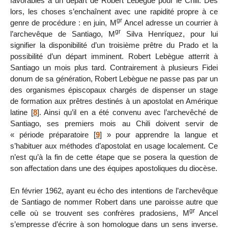
favorables à un départ de Robert Lebègue pour le Chili. Dès
lors, les choses s’enchaînent avec une rapidité propre à ce
gr
genre de procédure : en juin, M
Ancel adresse un courrier à
gr
l’archevêque de Santiago, M
Silva Henríquez, pour lui
signifier la disponibilité d’un troisième prêtre du Prado et la
possibilité d’un départ imminent. Robert Lebègue atterrit à
Santiago un mois plus tard. Contrairement à plusieurs Fidei
donum de sa génération, Robert Lebègue ne passe pas par un
des organismes épiscopaux chargés de dispenser un stage
de formation aux prêtres destinés à un apostolat en Amérique
latine
[
8
]
. Ainsi qu’il en a été convenu avec l’archevêché de
Santiago, ses premiers mois au Chili doivent servir de
« période préparatoire
[
9
]
» pour apprendre la langue et
s’habituer aux méthodes d’apostolat en usage localement. Ce
n’est qu’à la fin de cette étape que se posera la question de
son affectation dans une des équipes apostoliques du diocèse.
En février 1962, ayant eu écho des intentions de l’archevêque
de Santiago de nommer Robert dans une paroisse autre que
gr
celle où se trouvent ses confrères pradosiens, M
Ancel
s’empresse d’écrire à son homologue dans un sens inverse.