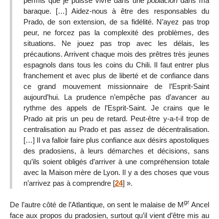
permis que je puisse vivre dans une
población
dans ma
baraque. […] Aidez-nous à être des responsables du
Prado, de son extension, de sa fidélité. N’ayez pas trop
peur, ne forcez pas la complexité des problèmes, des
situations. Ne jouez pas trop avec les délais, les
précautions. Arrivent chaque mois des prêtres très jeunes
espagnols dans tous les coins du Chili. Il faut entrer plus
franchement et avec plus de liberté et de confiance dans
ce grand mouvement missionnaire de l’Esprit-Saint
aujourd’hui. La prudence n’empêche pas d’avancer au
rythme des appels de l’Esprit-Saint. Je crains que le
Prado ait pris un peu de retard. Peut-être y-a-t-il trop de
centralisation au Prado et pas assez de décentralisation.
[…] Il va falloir faire plus confiance aux désirs apostoliques
des pradosiens, à leurs démarches et décisions, sans
qu’ils soient obligés d’arriver à une compréhension totale
avec la Maison mère de Lyon. Il y a des choses que vous
n’arrivez pas à comprendre
[
24
]
».
gr
De l’autre côté de l’Atlantique, on sent le malaise de M
Ancel
face aux propos du pradosien, surtout qu’il vient d’être mis au