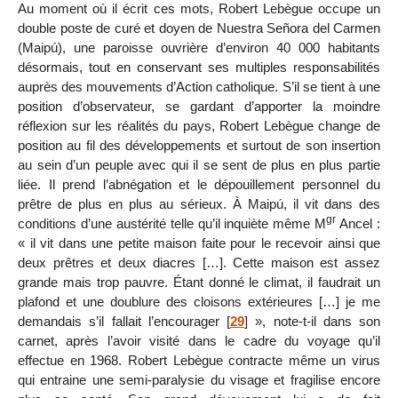
Au moment où il écrit ces mots, Robert Lebègue occupe un
double poste de curé et doyen de Nuestra Señora del Carmen
(Maipú), une paroisse ouvrière d’environ 40 000 habitants
désormais, tout en conservant ses multiples responsabilités
auprès des mouvements d’Action catholique. S’il se tient à une
position d’observateur, se gardant d’apporter la moindre
réflexion sur les réalités du pays, Robert Lebègue change de
position au fil des développements et surtout de son insertion
au sein d’un peuple avec qui il se sent de plus en plus partie
liée. Il prend l’abnégation et le dépouillement personnel du
prêtre de plus en plus au sérieux. À Maipú, il vit dans des
gr
conditions d’une austérité telle qu’il inquiète même M
Ancel :
« il vit dans une petite maison faite pour le recevoir ainsi que
deux prêtres et deux diacres […]. Cette maison est assez
grande mais trop pauvre. Étant donné le climat, il faudrait un
plafond et une doublure des cloisons extérieures […] je me
demandais s’il fallait l’encourager
[
29
]
», note-t-il dans son
carnet, après l’avoir visité dans le cadre du voyage qu’il
effectue en 1968. Robert Lebègue contracte même un virus
qui entraine une semi-paralysie du visage et fragilise encore