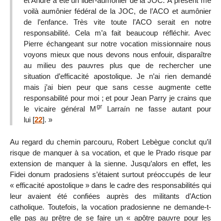
et André a été un lider-aumônier de la JOC. À présent me
voilà aumônier fédéral de la JOC, de l’ACO et aumônier
de l’enfance. Très vite toute l’ACO serait en notre
responsabilité. Cela m’a fait beaucoup réfléchir. Avec
Pierre échangeant sur notre vocation missionnaire nous
voyons mieux que nous devons nous enfouir, disparaître
au milieu des pauvres plus que de rechercher une
situation d’efficacité apostolique. Je n’ai rien demandé
mais j’ai bien peur que sans cesse augmente cette
responsabilité pour moi ; et pour Jean Parry je crains que
gr
le vicaire général M
Larraín ne fasse autant pour
lui
[
22
]
. »
Au regard du chemin parcouru, Robert Lebègue conclut qu’il
risque de manquer à sa vocation, et que le Prado risque par
extension de manquer à la sienne. Jusqu’alors en effet, les
Fidei donum pradosiens s’étaient surtout préoccupés de leur
« efficacité apostolique » dans le cadre des responsabilités qui
leur avaient été confiées auprès des militants d’Action
catholique. Toutefois, la vocation pradosienne ne demande-t-
elle pas au prêtre de se faire un « apôtre pauvre pour les