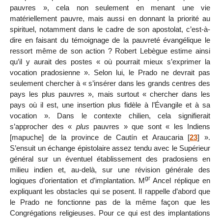
pauvres », cela non seulement en menant une vie
matériellement pauvre, mais aussi en donnant la priorité au
spirituel, notamment dans le cadre de son apostolat, c’est-à-
dire en faisant du témoignage de la pauvreté évangélique le
ressort même de son action ? Robert Lebègue estime ainsi
qu’il y aurait des postes « où pourrait mieux s’exprimer la
vocation pradosienne ». Selon lui, le Prado ne devrait pas
seulement chercher à « s’insérer dans les grands centres des
pays les plus pauvres », mais surtout « chercher dans les
pays où il est, une insertion plus fidèle à l’Évangile et à sa
vocation ». Dans le contexte chilien, cela signifierait
s’approcher des «
plus
pauvres » que sont « les Indiens
[mapuche] de la province de Cautín et Araucaria
[
23
]
».
S’ensuit un échange épistolaire assez tendu avec le Supérieur
général sur un éventuel établissement des pradosiens en
milieu indien et, au-delà, sur une révision générale des
gr
logiques d’orientation et d’implantation. M
Ancel réplique en
expliquant les obstacles qui se posent. Il rappelle d’abord que
le Prado ne fonctionne pas de la même façon que les
Congrégations religieuses. Pour ce qui est des implantations