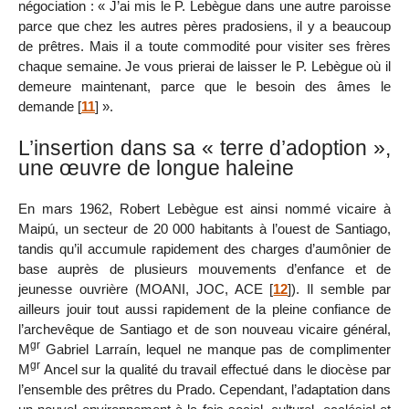
négociation : « J’ai mis le P. Lebègue dans une autre paroisse
parce que chez les autres pères pradosiens, il y a beaucoup
de prêtres. Mais il a toute commodité pour visiter ses frères
chaque semaine. Je vous prierai de laisser le P. Lebègue où il
demeure maintenant, parce que le besoin des âmes le
demande
[
11
]
».
L’insertion dans sa « terre d’adoption »,
une œuvre de longue haleine
En mars 1962, Robert Lebègue est ainsi nommé vicaire à
Maipú, un secteur de 20 000 habitants à l’ouest de Santiago,
tandis qu’il accumule rapidement des charges d’aumônier de
base auprès de plusieurs mouvements d’enfance et de
jeunesse ouvrière (MOANI, JOC, ACE
[
12
]
). Il semble par
ailleurs jouir tout aussi rapidement de la pleine confiance de
l’archevêque de Santiago et de son nouveau vicaire général,
gr
M
Gabriel Larraín, lequel ne manque pas de complimenter
gr
M
Ancel sur la qualité du travail effectué dans le diocèse par
l’ensemble des prêtres du Prado. Cependant, l’adaptation dans