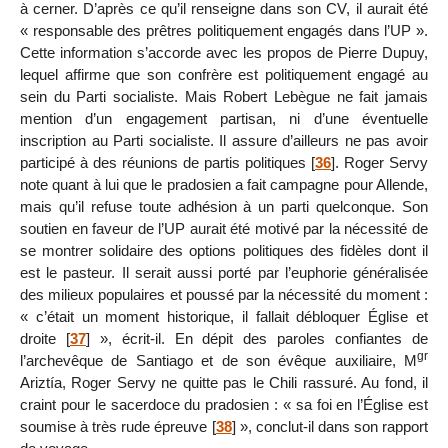
à cerner. D’après ce qu’il renseigne dans son CV, il aurait été
« responsable des prêtres politiquement engagés dans l’UP ».
Cette information s’accorde avec les propos de Pierre Dupuy,
lequel affirme que son confrère est politiquement engagé au
sein du Parti socialiste. Mais Robert Lebègue ne fait jamais
mention d’un engagement partisan, ni d’une éventuelle
inscription au Parti socialiste. Il assure d’ailleurs ne pas avoir
participé à des réunions de partis politiques
[
36
]
. Roger Servy
note quant à lui que le pradosien a fait campagne pour Allende,
mais qu’il refuse toute adhésion à un parti quelconque. Son
soutien en faveur de l’UP aurait été motivé par la nécessité de
se montrer solidaire des options politiques des fidèles dont il
est le pasteur. Il serait aussi porté par l’euphorie généralisée
des milieux populaires et poussé par la nécessité du moment :
« c’était un moment historique, il fallait débloquer Église et
droite
[
37
]
», écrit-il. En dépit des paroles confiantes de
gr
l’archevêque de Santiago et de son évêque auxiliaire, M
Ariztía, Roger Servy ne quitte pas le Chili rassuré. Au fond, il
craint pour le sacerdoce du pradosien : « sa foi en l’Église est
soumise à très rude épreuve
[
38
]
», conclut-il dans son rapport