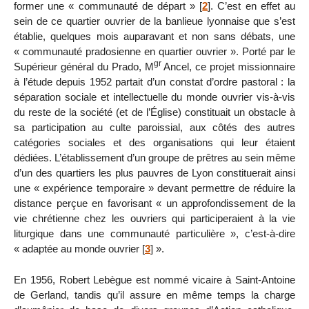
former une « communauté de départ »
[
2
]
. C’est en effet au
sein de ce quartier ouvrier de la banlieue lyonnaise que s’est
établie, quelques mois auparavant et non sans débats, une
« communauté pradosienne en quartier ouvrier ». Porté par le
gr
Supérieur général du Prado, M
Ancel, ce projet missionnaire
à l’étude depuis 1952 partait d’un constat d’ordre pastoral : la
séparation sociale et intellectuelle du monde ouvrier vis-à-vis
du reste de la société (et de l’Église) constituait un obstacle à
sa participation au culte paroissial, aux côtés des autres
catégories sociales et des organisations qui leur étaient
dédiées. L’établissement d’un groupe de prêtres au sein même
d’un des quartiers les plus pauvres de Lyon constituerait ainsi
une « expérience temporaire » devant permettre de réduire la
distance perçue en favorisant « un approfondissement de la
vie chrétienne chez les ouvriers qui participeraient à la vie
liturgique dans une communauté particulière », c’est-à-dire
« adaptée au monde ouvrier
[
3
]
».
En 1956, Robert Lebègue est nommé vicaire à Saint-Antoine
de Gerland, tandis qu’il assure en même temps la charge