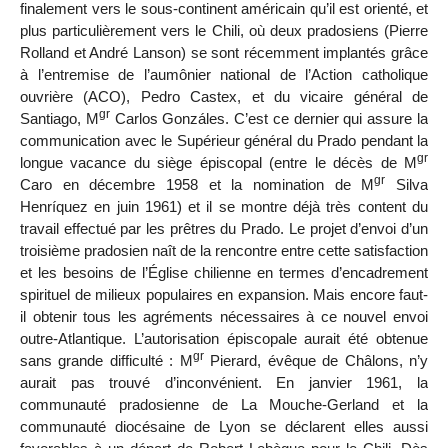
finalement vers le sous-continent américain qu’il est orienté, et
plus particulièrement vers le Chili, où deux pradosiens (Pierre
Rolland et André Lanson) se sont récemment implantés grâce
à l’entremise de l’aumônier national de l’Action catholique
ouvrière (ACO), Pedro Castex, et du vicaire général de
gr
Santiago, M
Carlos Gonzáles. C’est ce dernier qui assure la
communication avec le Supérieur général du Prado pendant la
gr
longue vacance du siège épiscopal (entre le décès de M
gr
Caro en décembre 1958 et la nomination de M
Silva
Henríquez en juin 1961) et il se montre déjà très content du
travail effectué par les prêtres du Prado. Le projet d’envoi d’un
troisième pradosien naît de la rencontre entre cette satisfaction
et les besoins de l’Église chilienne en termes d’encadrement
spirituel de milieux populaires en expansion. Mais encore faut-
il obtenir tous les agréments nécessaires à ce nouvel envoi
outre-Atlantique. L’autorisation épiscopale aurait été obtenue
gr
sans grande difficulté : M
Pierard, évêque de Châlons, n’y
aurait pas trouvé d’inconvénient. En janvier 1961, la
communauté pradosienne de La Mouche-Gerland et la
communauté diocésaine de Lyon se déclarent elles aussi