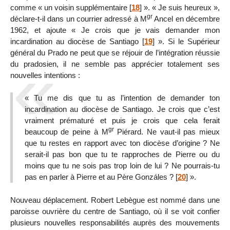
comme « un voisin supplémentaire
[
18
]
». « Je suis heureux »,
gr
déclare-t-il dans un courrier adressé à M
Ancel en décembre
1962, et ajoute « Je crois que je vais demander mon
incardination au diocèse de Santiago
[
19
]
». Si le Supérieur
général du Prado ne peut que se réjouir de l’intégration réussie
du pradosien, il ne semble pas apprécier totalement ses
nouvelles intentions :
« Tu me dis que tu as l’intention de demander ton
incardination au diocèse de Santiago. Je crois que c’est
vraiment prématuré et puis je crois que cela ferait
gr
beaucoup de peine à M
Piérard. Ne vaut-il pas mieux
que tu restes en rapport avec ton diocèse d’origine ? Ne
serait-il pas bon que tu te rapproches de Pierre ou du
moins que tu ne sois pas trop loin de lui ? Ne pourrais-tu
pas en parler à Pierre et au Père Gonzáles ?
[
20
]
».
Nouveau déplacement. Robert Lebègue est nommé dans une
paroisse ouvrière du centre de Santiago, où il se voit confier
plusieurs nouvelles responsabilités auprès des mouvements