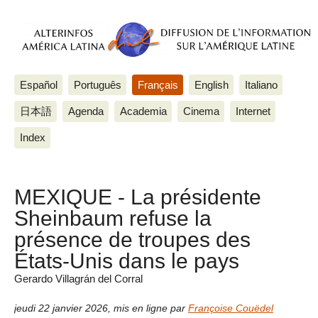
Español
Português
Français
English
Italiano
日本語
Agenda
Academia
Cinema
Internet
Index
MEXIQUE - La présidente
Sheinbaum refuse la
présence de troupes des
États-Unis dans le pays
Gerardo Villagrán del Corral
jeudi 22 janvier 2026
,
mis en ligne par
Françoise Couëdel