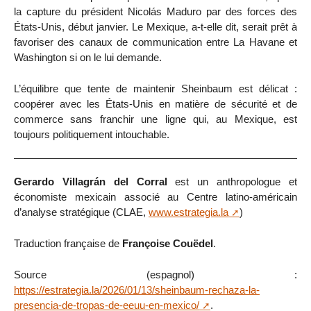
la capture du président Nicolás Maduro par des forces des
États-Unis, début janvier. Le Mexique, a-t-elle dit, serait prêt à
favoriser des canaux de communication entre La Havane et
Washington si on le lui demande.
L’équilibre que tente de maintenir Sheinbaum est délicat :
coopérer avec les États-Unis en matière de sécurité et de
commerce sans franchir une ligne qui, au Mexique, est
toujours politiquement intouchable.
Gerardo Villagrán del Corral
est un anthropologue et
économiste mexicain associé au Centre latino-américain
d’analyse stratégique (CLAE,
www.estrategia.la
)
Traduction française de
Françoise Couëdel
.
Source (espagnol) :
https://estrategia.la/2026/01/13/sheinbaum-rechaza-la-
presencia-de-tropas-de-eeuu-en-mexico/
.