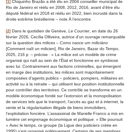
[
1
]
Chiquinho Brazão a été élu en 2004 conseiller municipal de
Rio de Janeiro et réélu en 2008, 2012, 2016, avant d’être élu
député fédéral en 2018 et réélu en 2022, bien incrusté dans la
droite extrême brésilienne – note À l’encontre.
[
2
]
Dans le quotidien de Genève,
Le Courrier
, en date du 26
février 2026, Cecília Olliveira, autrice d’un ouvrage remarquable
sur la question des milices –
Como nasce um miliciàno
[Comment naît un milicien], Rio de Janeiro, Bazar do Tempo,
2025, 216 p. – précise : « La milice est un modèle de crime
organisé qui naît au sein de l’État et fonctionne en symbiose
avec lui. Contrairement aux factions criminelles, qui émergent
en marge des institutions, les milices sont majoritairement
composées d’agents publics – policiers, pompiers, militaires en
activité ou à la retraite – qui utilisent leur position institutionnelle
pour contrôler des territoires. Ce contrôle se transforme en un
modèle économique fondé sur l’extorsion et la monopolisation
de services tels que le transport, l’accès au gaz et à internet, la
vente et la régularisation illégale de biens immobiliers,
l’exploitation foncière. L’assassinat de Marielle Franco a mis en
lumière cet engrenage économique et politique. » Elle poursuit
« Avec le temps, ce groupe (la Ligue des justiciers créée en
1995) s’est organisé politiquement. Certains de ses membres