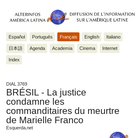
Español
Português
Français
English
Italiano
日本語
Agenda
Academia
Cinema
Internet
Index
DIAL 3769
BRÉSIL - La justice
condamne les
commanditaires du meurtre
de Marielle Franco
Esquerda.net