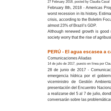
27 February 2018, posted by Claudia Casal
February 8th, 2018 - Americas Prog
worst recession in its history. Estim
crisis, according to the Boletim Fo
almost 23% of Brazil’s GDP.
Although renewed growth is good n
society worry that the rise of agrib
PERÚ - El agua escasea a ca
Comunicaciones Aliadas
14 de julio de 2017, puesto en línea por Cla
28 de junio de 2017 - Comunicaci
emergencia hídrica por el gobiern
viceministro de Gestión Ambien
presentación del Encuentro Nacional
a realizarse del 5 al 7 de julio, do
conversarán sobre las problemática