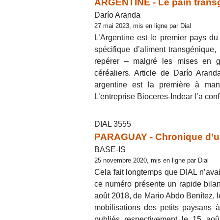
ARGENTINE - Le pain transgé
Darío Aranda
27 mai 2023, mis en ligne par Dial
L’Argentine est le premier pays d
spécifique d’aliment transgénique, 
repérer – malgré les mises en g
céréaliers. Article de Darío Aran
argentine est la première à man
L’entreprise Bioceres-Indear l’a con
DIAL 3555
PARAGUAY - Chronique d’u
BASE-IS
25 novembre 2020, mis en ligne par Dial
Cela fait longtemps que DIAL n’avait
ce numéro présente un rapide bilan 
août 2018, de Mario Abdo Benítez, l
mobilisations des petits paysans 
publiés respectivement le 15 aoû