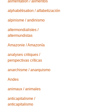
alimentation / alimentos
alphabétisation / alfabetización
alpinisme / andinismo
altermondialistes /
altermundistas
Amazonie / Amazonía
analyses critiques /
perspectivas críticas
anarchisme / anarquismo
Andes
animaux / animales
anticapitalisme /
anticapitalismo