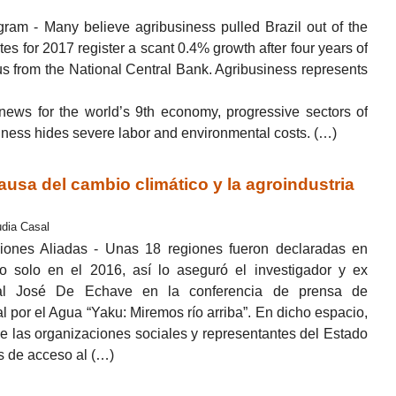
ram - Many believe agribusiness pulled Brazil out of the
ates for 2017 register a scant 0.4% growth after four years of
cus from the National Central Bank. Agribusiness represents
ews for the world’s 9th economy, progressive sectors of
usiness hides severe labor and environmental costs. (…)
usa del cambio climático y la agroindustria
udia Casal
ones Aliadas - Unas 18 regiones fueron declaradas en
o solo en el 2016, así lo aseguró el investigador y ex
tal José De Echave en la conferencia de prensa de
 por el Agua “Yaku: Miremos río arriba”. En dicho espacio,
nde las organizaciones sociales y representantes del Estado
s de acceso al (…)