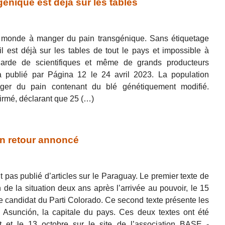
nique est déjà sur les tables
u monde à manger du pain transgénique. Sans étiquetage
il est déjà sur les tables de tout le pays et impossible à
arde de scientifiques et même de grands producteurs
da publié par Página 12 le 24 avril 2023. La population
ger du pain contenant du blé génétiquement modifié.
firmé, déclarant que 25 (…)
n retour annoncé
 pas publié d’articles sur le Paraguay. Le premier texte de
de la situation deux ans après l’arrivée au pouvoir, le 15
e candidat du Parti Colorado. Ce second texte présente les
à Asunción, la capitale du pays. Ces deux textes ont été
t et le 13 octobre sur le site de l’association BASE -