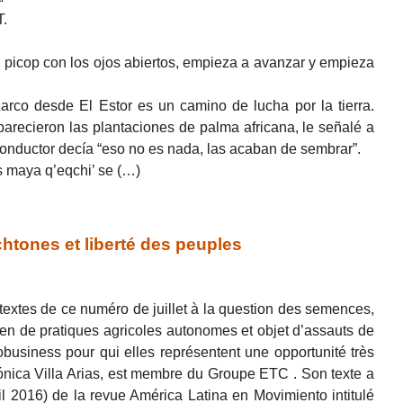
T.
 picop con los ojos abiertos, empieza a avanzar y empieza
arco desde El Estor es un camino de lucha por la tierra.
recieron las plantaciones de palma africana, le señalé a
onductor decía “eso no es nada, las acaban de sembrar”.
 maya q’eqchi’ se (…)
tones et liberté des peuples
textes de ce numéro de juillet à la question des semences,
tien de pratiques agricoles autonomes et objet d’assauts de
robusiness pour qui elles représentent une opportunité très
erónica Villa Arias, est membre du Groupe ETC . Son texte a
l 2016) de la revue América Latina en Movimiento intitulé