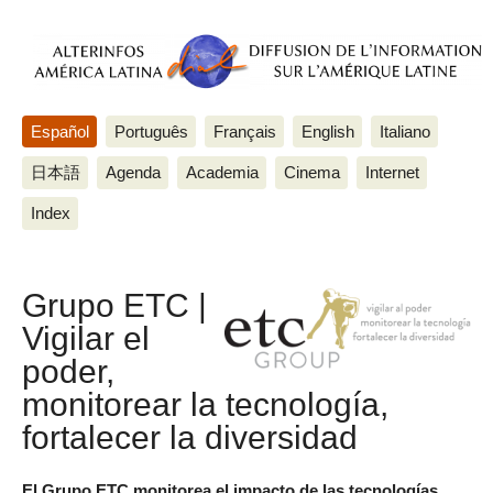
Español
Português
Français
English
Italiano
日本語
Agenda
Academia
Cinema
Internet
Index
Grupo ETC |
Vigilar el
poder,
monitorear la tecnología,
fortalecer la diversidad
El Grupo ETC monitorea el impacto de las tecnologías