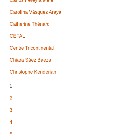
Carlos Pereyra Mele
Carolina Vásquez Araya
Catherine Thénard
CEFAL
Centre Tricontinental
Chiara Sáez Baeza
Christophe Kenderian
1
2
3
4