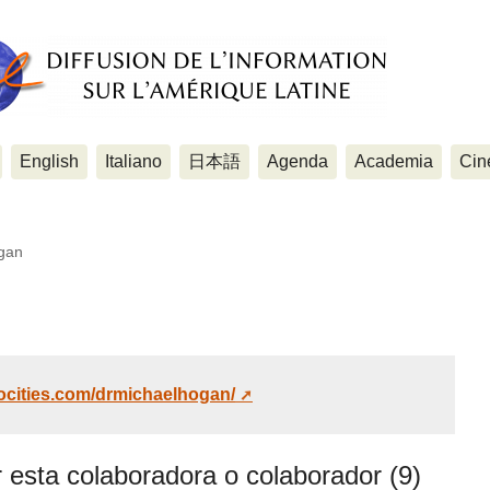
English
Italiano
日本語
Agenda
Academia
Cin
gan
ocities.com/drmichaelhogan/
r esta colaboradora o colaborador (9)