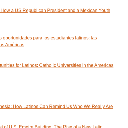
w a US Republican President and a Mexican Youth
ortunidades para los estudiantes latinos: las
las Américas
ities for Latinos: Catholic Universities in the Americas
Amnesia: How Latinos Can Remind Us Who We Really Are
of U.S. Empire Building: The Rise of a New Latin