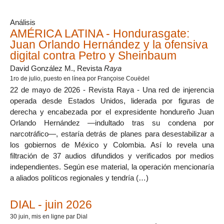
Análisis
AMÉRICA LATINA - Hondurasgate:
Juan Orlando Hernández y la ofensiva
digital contra Petro y Sheinbaum
David González M., Revista
Raya
1ro de julio
, puesto en línea por Françoise Couëdel
22 de mayo de 2026 - Revista Raya - Una red de injerencia
operada desde Estados Unidos, liderada por figuras de
derecha y encabezada por el expresidente hondureño Juan
Orlando Hernández —indultado tras su condena por
narcotráfico—, estaría detrás de planes para desestabilizar a
los gobiernos de México y Colombia. Así lo revela una
filtración de 37 audios difundidos y verificados por medios
independientes. Según ese material, la operación mencionaría
a aliados políticos regionales y tendría (…)
DIAL - juin 2026
30 juin
, mis en ligne par Dial