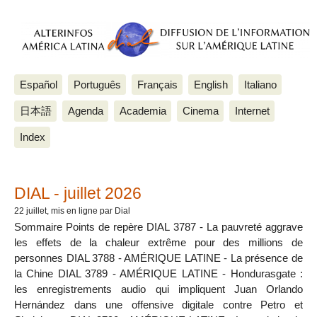
Español
Português
Français
English
Italiano
日本語
Agenda
Academia
Cinema
Internet
Index
Los artículos más recientes
DIAL - juillet 2026
22 juillet
, mis en ligne par Dial
Sommaire Points de repère DIAL 3787 - La pauvreté aggrave
les effets de la chaleur extrême pour des millions de
personnes DIAL 3788 - AMÉRIQUE LATINE - La présence de
la Chine DIAL 3789 - AMÉRIQUE LATINE - Hondurasgate :
les enregistrements audio qui impliquent Juan Orlando
Hernández dans une offensive digitale contre Petro et