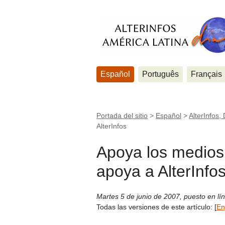
Español
Português
Français
Portada del sitio
>
Español
>
AlterInfos, 
AlterInfos
Apoya los medios a
apoya a AlterInfo
Martes 5 de junio de 2007
,
puesto en lí
Todas las versiones de este artículo:
[
En