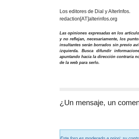
Los editores de Dial y AlterInfos.
redaction[AT]alterinfos.org
Las opiniones expresadas en los artícul
y no reflejan, necesariamente, los punto
insultantes serán borrados sin previo av
izquierda. Busca difundir informacio
apuntando hacia la dirección contraria n
de la web para serlo.
¿Un mensaje, un comen
Este foro es moderado a priori: su cont