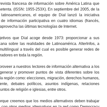
revista francesa de información sobre América Latina que
setenta. (ISSN: 1955-253X). En septiembre del 2005, de la
tinoamericanos, el equipo de Dial lanzó la iniciativa
de información participativa en cuatro idiomas (francés,
 aprovecha las últimas tecnologías de Internet.
bjetivos que Dial acoge desde 1973: proporcionar a sus
cana sobre las realidades de Latinoamérica. AlterInfos, a
multilingual a través del cual es posible generar redes de
oradores en toda la región.
oveer a nuestros lectores de información alternativa a los
generar y promover puntos de vista diferentes sobre los
la región como: elecciones, migración, derechos humanos,
te, debates políticos, asuntos indígenas, relaciones
untos de religión e iglesias, entre otros.
porque creemos que los medios alternativos deben trabajar
con otros medios alternativos en la red como Democracy