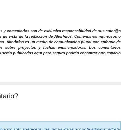
os y comentarios son de exclusiva responsabilidad de sus autor@s
s de vista de la redacción de AlterInfos. Comentarios injuriosos o
iso. AlterInfos es un medio de comunicación plural con enfoque de
nes sobre proyectos y luchas emancipadoras. Los comentarios
o serán publicados aquí pero seguro podrán encontrar otro espacio
tario?
ribución sólo aparecerá una vez validada por un/a administrador/a