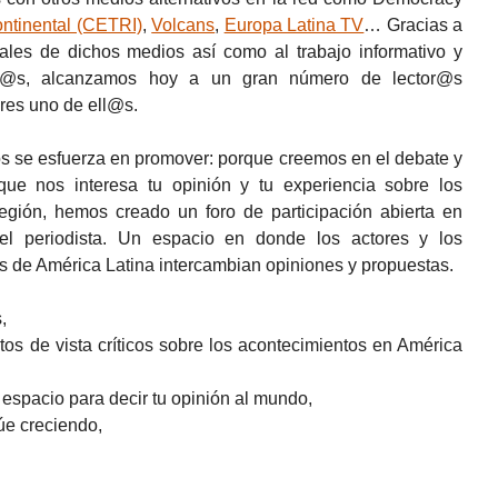
ontinental (CETRI)
,
Volcans
,
Europa Latina TV
… Gracias a
riales de dichos medios así como al trabajo informativo y
dor@s, alcanzamos hoy a un gran número de lector@s
res uno de ell@s.
fos se esfuerza en promover: porque creemos en el debate y
orque nos interesa tu opinión y tu experiencia sobre los
región, hemos creado un foro de participación abierta en
el periodista. Un espacio en donde los actores y los
s de América Latina intercambian opiniones y propuestas.
,
tos de vista críticos sobre los acontecimientos en América
 espacio para decir tu opinión al mundo,
núe creciendo,