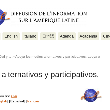
English
Italiano
日本語
Agenda
Academia
Cin
Dial y tu
>
Apoya los medios alternativos y participativos, apoya a
lternativos y participativos,
s
nea por
Dial
glish
]
[Español]
[
français
]