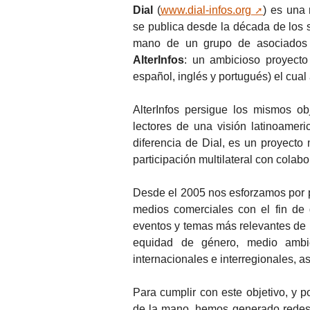
Dial
(
www.dial-infos.org
) es una 
se publica desde la década de los 
mano de un grupo de asociados la
AlterInfos
: un ambicioso proyecto 
español, inglés y portugués) el cual
AlterInfos persigue los mismos o
lectores de una visión latinoameri
diferencia de Dial, es un proyecto 
participación multilateral con colab
Desde el 2005 nos esforzamos por pr
medios comerciales con el fin de 
eventos y temas más relevantes de 
equidad de género, medio ambien
internacionales e interregionales, as
Para cumplir con este objetivo, y 
de la mano, hemos generado redes 