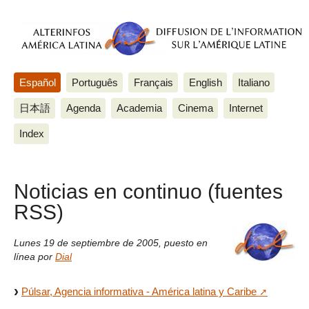
Español
Português
Français
English
Italiano
日本語
Agenda
Academia
Cinema
Internet
Index
Noticias en continuo (fuentes
RSS)
Lunes 19 de septiembre de 2005
,
puesto en
línea por
Dial
Púlsar, Agencia informativa - América latina y Caribe