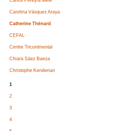
Carlos Pereyra Mele
Carolina Vásquez Araya
Catherine Thénard
CEFAL
Centre Tricontinental
Chiara Sáez Baeza
Christophe Kenderian
1
2
3
4