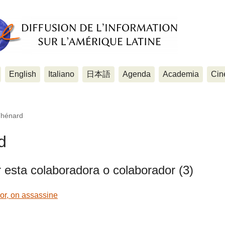
English
Italiano
日本語
Agenda
Academia
Cin
Thénard
d
r esta colaboradora o colaborador (3)
or, on assassine