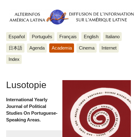
Español
Português
Français
English
Italiano
日本語
Agenda
Academia
Cinema
Internet
Index
Lusotopie
International Yearly
Journal of Political
Studies On Portuguese-
Speaking Areas.