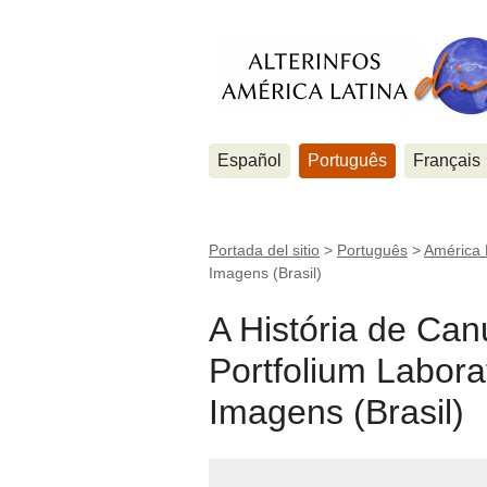
Español
Português
Français
Portada del sitio
>
Português
>
América 
Imagens (Brasil)
A História de Can
Portfolium Labora
Imagens (Brasil)