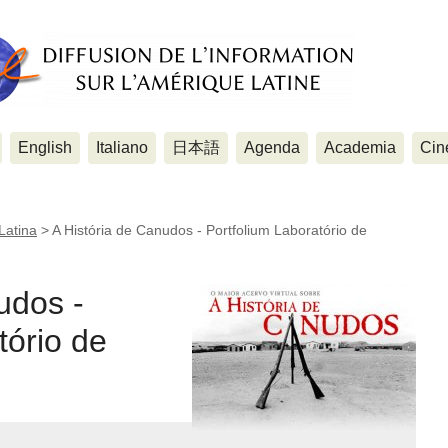
English
Italiano
日本語
Agenda
Academia
Cin
Latina
>
A História de Canudos - Portfolium Laboratório de
udos -
tório de