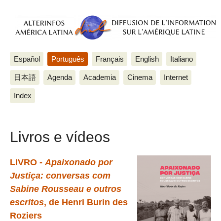
Español
Português
Français
English
Italiano
日本語
Agenda
Academia
Cinema
Internet
Index
Livros e vídeos
LIVRO -
Apaixonado por
Justiça: conversas com
Sabine Rousseau e outros
escritos
, de Henri Burin des
Roziers