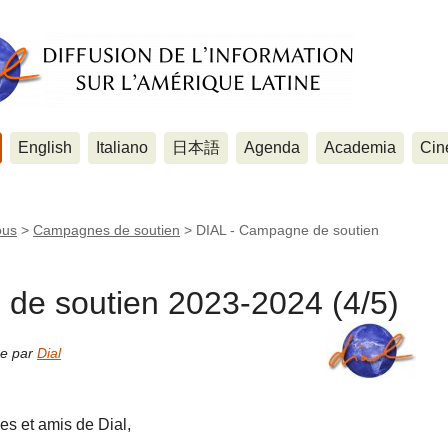
English
Italiano
日本語
Agenda
Academia
Cin
ous
>
Campagnes de soutien
>
DIAL - Campagne de soutien
de soutien 2023-2024 (4/5)
ne par
Dial
es et amis de Dial,