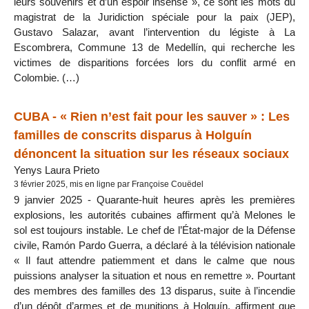
leurs souvenirs et d’un espoir insensé », ce sont les mots du
magistrat de la Juridiction spéciale pour la paix (JEP),
Gustavo Salazar, avant l’intervention du légiste à La
Escombrera, Commune 13 de Medellín, qui recherche les
victimes de disparitions forcées lors du conflit armé en
Colombie. (…)
CUBA - « Rien n’est fait pour les sauver » : Les
familles de conscrits disparus à Holguín
dénoncent la situation sur les réseaux sociaux
Yenys Laura Prieto
3 février 2025, mis en ligne par Françoise Couëdel
9 janvier 2025 - Quarante-huit heures après les premières
explosions, les autorités cubaines affirment qu’à Melones le
sol est toujours instable. Le chef de l’État-major de la Défense
civile, Ramón Pardo Guerra, a déclaré à la télévision nationale
« Il faut attendre patiemment et dans le calme que nous
puissions analyser la situation et nous en remettre ». Pourtant
des membres des familles des 13 disparus, suite à l’incendie
d’un dépôt d’armes et de munitions à Holguín, affirment que