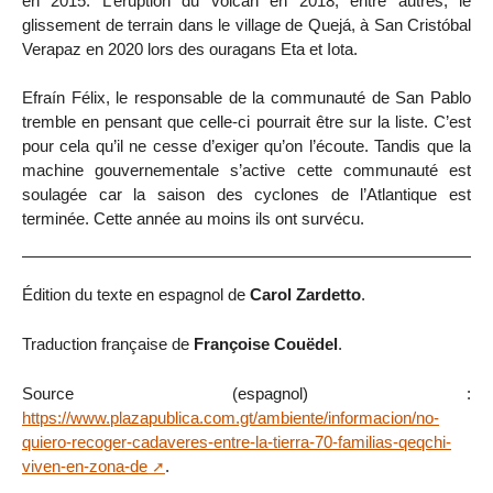
en 2015. L’éruption du volcan en 2018, entre autres, le
glissement de terrain dans le village de Quejá, à San Cristóbal
Verapaz en 2020 lors des ouragans Eta et Iota.
Efraín Félix, le responsable de la communauté de San Pablo
tremble en pensant que celle-ci pourrait être sur la liste. C’est
pour cela qu’il ne cesse d’exiger qu’on l’écoute. Tandis que la
machine gouvernementale s’active cette communauté est
soulagée car la saison des cyclones de l’Atlantique est
terminée. Cette année au moins ils ont survécu.
Édition du texte en espagnol de
Carol Zardetto
.
Traduction française de
Françoise Couëdel
.
Source (espagnol) :
https://www.plazapublica.com.gt/ambiente/informacion/no-
quiero-recoger-cadaveres-entre-la-tierra-70-familias-qeqchi-
viven-en-zona-de
.