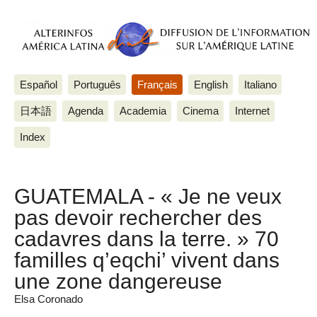
Español
Português
Français
English
Italiano
日本語
Agenda
Academia
Cinema
Internet
Index
GUATEMALA - « Je ne veux
pas devoir rechercher des
cadavres dans la terre. » 70
familles q’eqchi’ vivent dans
une zone dangereuse
Elsa Coronado