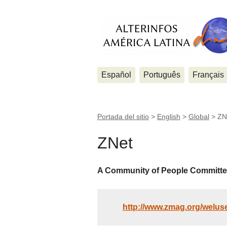
Español
Português
Français
Portada del sitio
>
English
>
Global
>
ZN
ZNet
A Community of People Committe
http://www.zmag.org/welus