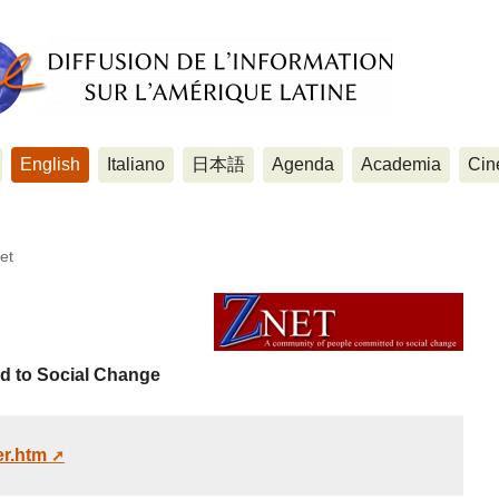
English
Italiano
日本語
Agenda
Academia
Cin
et
d to Social Change
er.htm