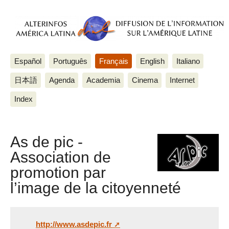
Español
Português
Français
English
Italiano
日本語
Agenda
Academia
Cinema
Internet
Index
As de pic -
Association de
promotion par
l’image de la citoyenneté
http://www.asdepic.fr