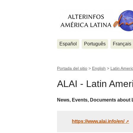
Español
Português
Français
Portada del sitio
>
English
>
Latin Ameri
ALAI - Latin Ame
News, Events, Documents about L
https://www.alai.info/en/