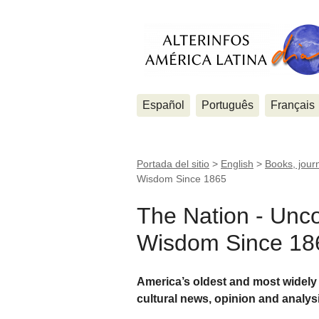
Español
Português
Français
Portada del sitio
>
English
>
Books, jour
Wisdom Since 1865
The Nation - Unc
Wisdom Since 18
America’s oldest and most widely 
cultural news, opinion and analysi