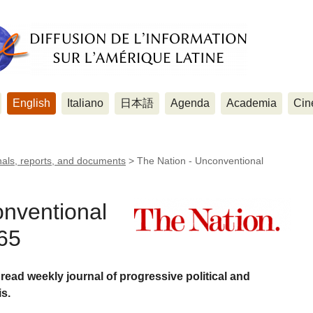
English
Italiano
日本語
Agenda
Academia
Cin
nals, reports, and documents
>
The Nation - Unconventional
onventional
65
read weekly journal of progressive political and
s.