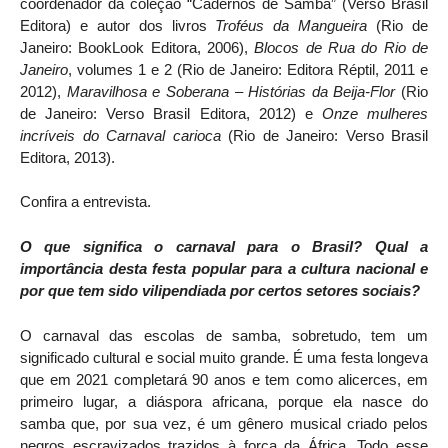
coordenador da coleção “Cadernos de Samba” (Verso Brasil
Editora) e autor dos livros
Troféus da Mangueira
(Rio de
Janeiro: BookLook Editora, 2006),
Blocos de Rua do Rio de
Janeiro
, volumes 1 e 2 (Rio de Janeiro: Editora Réptil, 2011 e
2012),
Maravilhosa e Soberana – Histórias da Beija-Flor
(Rio
de Janeiro: Verso Brasil Editora, 2012) e
Onze mulheres
incríveis do Carnaval carioca
(Rio de Janeiro: Verso Brasil
Editora, 2013).
Confira a entrevista.
O que significa o carnaval para o Brasil? Qual a
importância desta festa popular para a cultura nacional e
por que tem sido vilipendiada por certos setores sociais?
O carnaval das escolas de samba, sobretudo, tem um
significado cultural e social muito grande. É uma festa longeva
que em 2021 completará 90 anos e tem como alicerces, em
primeiro lugar, a diáspora africana, porque ela nasce do
samba que, por sua vez, é um gênero musical criado pelos
negros escravizados trazidos à força da África. Todo esse