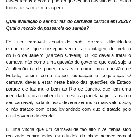
esses temas e com o público que estaria assistindo; ali estão
todos nessa mesma viagem.
Qual avaliação o senhor faz do carnaval carioca em 2020?
Qual o recado da passarela do samba?
Foi um carnaval construído sob terríveis dificuldades
econômicas, que conseguiu vencer a sabotagem do prefeito
do Rio de Janeiro [Marcelo Crivella]. O Rio deveria tratar o
carnaval não como uma questão de governo que está sujeita
à alternância de poder, mas sim como uma questão de
Estado, assim como saúde, educação e segurança. O
carnaval deveria estar neste balaio das questões de Estado
porque ele faz muito bem ao Rio de Janeiro, que tem uma
identidade única conhecida em escala planetária por causa do
seu carnaval, portanto, isso deveria ser muito mais valorizado,
e não tratado com essa leviandade com que é tratado pelo
atual governo da cidade.
É uma vitória que um carnaval de tão alto nível tenha sido
realizado contra todas as atitudes do bispo neopentecostal