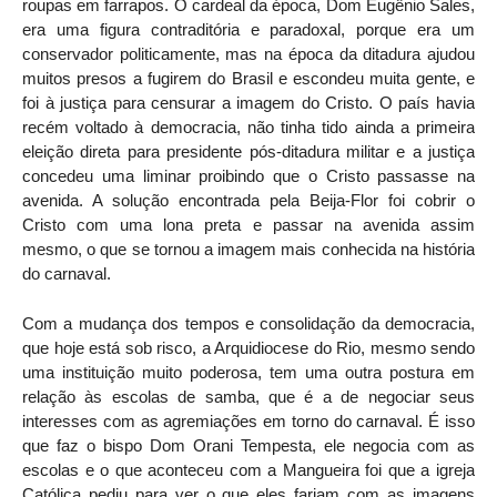
roupas em farrapos. O cardeal da época, Dom Eugênio Sales,
era uma figura contraditória e paradoxal, porque era um
conservador politicamente, mas na época da ditadura ajudou
muitos presos a fugirem do Brasil e escondeu muita gente, e
foi à justiça para censurar a imagem do Cristo. O país havia
recém voltado à democracia, não tinha tido ainda a primeira
eleição direta para presidente pós-ditadura militar e a justiça
concedeu uma liminar proibindo que o Cristo passasse na
avenida. A solução encontrada pela Beija-Flor foi cobrir o
Cristo com uma lona preta e passar na avenida assim
mesmo, o que se tornou a imagem mais conhecida na história
do carnaval.
Com a mudança dos tempos e consolidação da democracia,
que hoje está sob risco, a Arquidiocese do Rio, mesmo sendo
uma instituição muito poderosa, tem uma outra postura em
relação às escolas de samba, que é a de negociar seus
interesses com as agremiações em torno do carnaval. É isso
que faz o bispo Dom Orani Tempesta, ele negocia com as
escolas e o que aconteceu com a Mangueira foi que a igreja
Católica pediu para ver o que eles fariam com as imagens