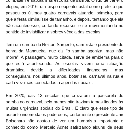
combatem e sabotam as escolas de samba. O Rio de Janeiro
elegeu, em 2016, um bispo neopentecostal como prefeito que
passou os últimos quatro carnavais atuando, primeiro, para
que a festa diminuísse de tamanho, e depois, tentando que ela
não acontecesse, cortando recursos e se movimentando no
sentido de inviabilizar a sobrevivência das escolas.
Tem um samba do Nelson Sargento, sambista e presidente de
honra da Mangueira, que diz “o samba agoniza, mas não
morre”. A passagem, muito citada, serve de emblema para o
que está acontecendo. As escolas vivem uma situação
dramática devido a dificuldades financeiras, mas
conseguiram, nos últimos anos, botar seu carnaval na rua e
cada vez mais conectadas a agendas sociais.
Em 2020, das 13 escolas que cruzaram a passarela do
samba no carnaval, pelo menos oito traziam temas ligados às
muitas urgências sociais do Brasil. É claro que esse tipo de
assunto incomoda os poderosos, certamente o presidente Jair
Bolsonaro não gostou de ver um humorista importante e
conhecido como Marcelo Adnet satirizando alguns de seus