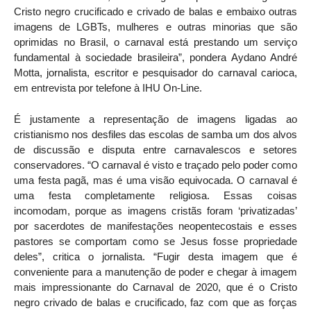
Cristo negro crucificado e crivado de balas e embaixo outras
imagens de LGBTs, mulheres e outras minorias que são
oprimidas no Brasil, o carnaval está prestando um serviço
fundamental à sociedade brasileira”, pondera Aydano André
Motta, jornalista, escritor e pesquisador do carnaval carioca,
em entrevista por telefone à IHU On-Line.
É justamente a representação de imagens ligadas ao
cristianismo nos desfiles das escolas de samba um dos alvos
de discussão e disputa entre carnavalescos e setores
conservadores. “O carnaval é visto e traçado pelo poder como
uma festa pagã, mas é uma visão equivocada. O carnaval é
uma festa completamente religiosa. Essas coisas
incomodam, porque as imagens cristãs foram ‘privatizadas’
por sacerdotes de manifestações neopentecostais e esses
pastores se comportam como se Jesus fosse propriedade
deles”, critica o jornalista. “Fugir desta imagem que é
conveniente para a manutenção de poder e chegar à imagem
mais impressionante do Carnaval de 2020, que é o Cristo
negro crivado de balas e crucificado, faz com que as forças