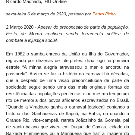
Ricardo Machado, IHU On-line
sexta-feira 6 de março de 2020
,
postado por
Pedro Picho
2 Março 2020 -
Apesar do preconceito de parte da população,
Festa de Momo continua sendo ferramenta política de
combate à injustiça social.
Em 1982 o samba-enredo da União da Ilha do Governador,
regravado por dezenas de intérpretes, dizia logo na primeira
estrofe “A minha alegria atravessou o mar e ancorou na
passarela”. Assim se faz a história do carnaval há décadas,
que a despeito de uma visão preconceituosa de parte da
sociedade segue sendo uma das mais originais formas de
resistência das populações periféricas e ao mesmo tempo um
rito de memória dos povos africanos escravizados no Brasil.
“Quando a Viradouro ganha o carnaval [carioca] contando a
história das Ganhadeiras de Itapuã, na Bahia, ou quando a
Grande Rio, vice-campeã, retrata Joãozinho da Gomeia, pai
de santo baiano que viveu em Duque de Caxias, cidade da
Baixada Fluminense, ou a Mangueira que traz a imagem do