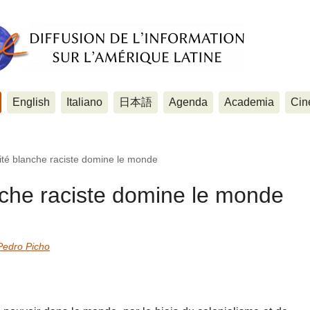
English
Italiano
日本語
Agenda
Academia
Cin
ité blanche raciste domine le monde
nche raciste domine le monde
Pedro Picho