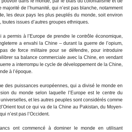
pouvoir dans le monde, par le biais du colonialisme et de
te majorité de l’humanité, qui n’est pas blanche, notamment
nde, les deux pays les plus peuplés du monde, soit environ
, toutes issues d’autres groupes ethniques.
i a permis à l’Europe de prendre le contrôle économique,
Angleterre a envahi la Chine – durant la guerre de l’opium,
pas de force militaire pour se défendre, pour introduire
équilibrer sa balance commerciale avec la Chine, en vendant
guerre a interrompu le cycle de développement de la Chine,
onde à l’époque.
sme des puissances européennes, qui a divisé le monde en
vision du monde selon laquelle l’Europe est le centre du
 universelles, et les autres peuples sont considérés comme
 d’Orient tout ce qui va de la Chine au Pakistan, du Moyen-
qui n’est pas l’Occident.
blancs ont commencé à dominer le monde en utilisant