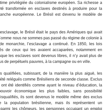
ctime privilégiée du colonialisme européen. Sa richesse a
été transformée en esclaves destinés à produire pour la
lanche européenne. Le Brésil est devenu le modèle de
 l’esclavage, le Brésil était le pays des Amériques qui avait
n. Comme nous ne sommes pas passé du régime de colonie à
 de monarchie, l’esclavage a continué. En 1850, les lois
iétés de ceux qui les avaient accaparées, notamment en
orsque les esclaves sont devenus libres, il n’y avait plus de
nus de perpétuels pauvres, à la campagne ou en ville.
 qualifiées, subissant, de la manière la plus aiguë, les
ont été relégués comme Brésiliens de seconde classe. Exclus
 ont été identifiés comme ayant le niveau d’éducation, la
pouvoir économique les plus faibles, sans possibilité
disqualifiés, ils sont devenus le modèle même des exclus
 la population brésilienne, mais ils représentent un
parmi les chômeurs, les personnes occupant un emploi