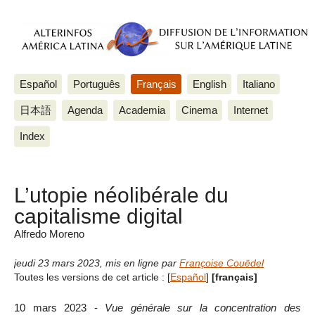
Español
Português
Français
English
Italiano
日本語
Agenda
Academia
Cinema
Internet
Index
L’utopie néolibérale du
capitalisme digital
Alfredo Moreno
jeudi 23 mars 2023
,
mis en ligne par
Françoise Couëdel
Toutes les versions de cet article :
[
Español
]
[français]
10 mars 2023 -
Vue générale sur la concentration des