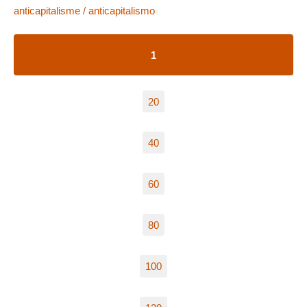
anticapitalisme / anticapitalismo
1
20
40
60
80
100