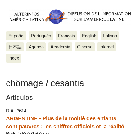
Español
Português
Français
English
Italiano
日本語
Agenda
Academia
Cinema
Internet
Index
chômage / cesantia
Artículos
DIAL 3614
ARGENTINE - Plus de la moitié des enfants
sont pauvres : les chiffres officiels et la réalité
Rodolfo Koé Gutiérrez