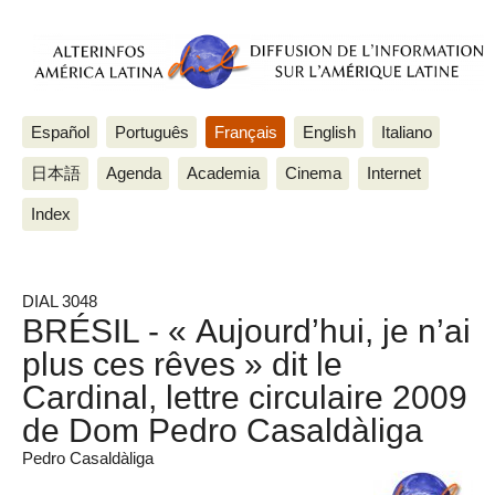
Español
Português
Français
English
Italiano
日本語
Agenda
Academia
Cinema
Internet
Index
DIAL 3048
BRÉSIL - « Aujourd’hui, je n’ai
plus ces rêves » dit le
Cardinal, lettre circulaire 2009
de Dom Pedro Casaldàliga
Pedro Casaldàliga