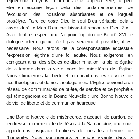
lequel nous croyons, celui que Jésus appelait Père, ne peut
être en aucune façon celui des fondamentalismes, de
l’exclusion, des inclusions absorbantes et de l’orgueil
prosélyte. Faire de
notre
Dieu le seul Dieu véritable, cela a
assez duré. « Mon Dieu me laisse-t-il rencontrer Dieu ? »…
Avec tout le respect que j’ai pour l’opinion de Benoît XVI, le
dialogue interreligieux n’est pas seulement possible, il est
nécessaire. Nous ferons de la coresponsabilité ecclésiale
l’expression légitime d’une foi adulte. Nous exigerons, en
corrigeant ainsi des siècles de discrimination, la pleine égalité
de la femme dans la vie et dans les ministères de l’Église.
Nous stimulerons la liberté et reconnaîtrons les services de
nos théologiens et de nos théologiennes. L’Église deviendra un
réseau de communautés de prière, de service et de prophétie
qui témoigneront de la Bonne Nouvelle : une Bonne Nouvelle
de vie, de liberté et de communion heureuse.
Une Bonne Nouvelle de miséricorde, d’accueil, de pardon, de
tendresse, comme celle de Jésus à la Samaritaine, que nous
apporterons jusqu’aux frontières de tous les chemins de
l’humanité. Nous continuerons à rendre vivante dans la