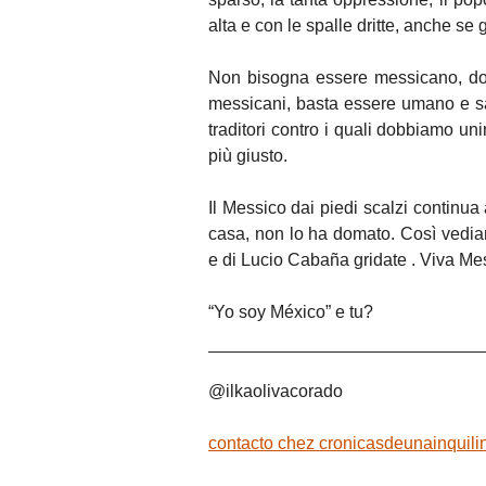
alta e con le spalle dritte, anche se 
Non bisogna essere messicano, doc
messicani, basta essere umano e sa
traditori contro i quali dobbiamo u
più giusto.
Il Messico dai piedi scalzi continua a
casa, non lo ha domato. Così vediam
e di Lucio Cabaña gridate . Viva Me
“Yo soy México” e tu?
@ilkaolivacorado
contacto
chez
cronicasdeunainquili