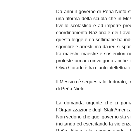
Da anni il governo di Peña Nieto s
una riforma della scuola che in Mes
livello scolastico e ad imporre prec
coordinamento Nazionale dei Lavor
questa legge e da settimane ha inde
sgombre e arresti, ma da ieri si spa
fra maestri, maestre e sostenitori 
proteste ormai coinvolgono anche i
Oliva Corado è fra i tanti intellettua
Il Messico è sequestrato, torturato
di Peña Nieto.
La domanda urgente che ci ponia
l’Organizzazione degli Stati Americ
Non vedono che quel governo sta viol
incitando ed esercitando la violenz
Peña Nieto sta sequestrando, t