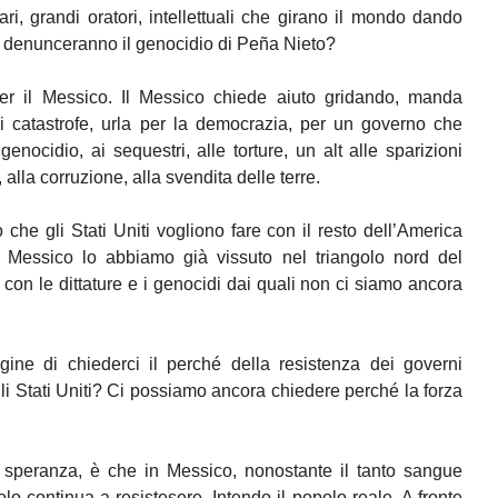
ri, grandi oratori, intellettuali che girano il mondo dando
denunceranno il genocidio di Peña Nieto?
r il Messico. Il Messico chiede aiuto gridando, manda
i catastrofe, urla per la democrazia, per un governo che
 genocidio, ai sequestri, alle torture, un alt alle sparizioni
alla corruzione, alla svendita delle terre.
che gli Stati Uniti vogliono fare con il resto dell’America
 Messico lo abbiamo già vissuto nel triangolo nord del
on le dittature e i genocidi dai quali non ci siamo ancora
ine di chiederci il perché della resistenza dei governi
gli Stati Uniti? Ci possiamo ancora chiedere perché la forza
à speranza, è che in Messico, nonostante il tanto sangue
olo continua a resistesere. Intendo il popolo reale. A fronte