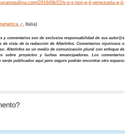
eunainquilina.com/2016/06/22/s-o-s-non-e-il-venezuela-e-il-
ramerica
, Italia)
os y comentarios son de exclusiva responsabilidad de sus autor@s
s de vista de la redacción de AlterInfos. Comentarios injuriosos o
iso. AlterInfos es un medio de comunicación plural con enfoque de
nes sobre proyectos y luchas emancipadoras. Los comentarios
o serán publicados aquí pero seguro podrán encontrar otro espacio
mento?