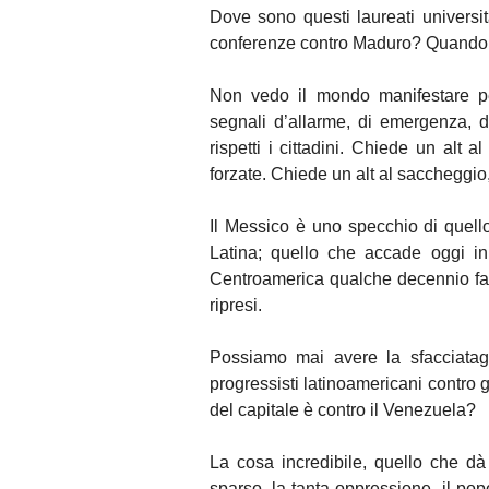
Dove sono questi laureati universita
conferenze contro Maduro? Quando 
Non vedo il mondo manifestare pe
segnali d’allarme, di emergenza, d
rispetti i cittadini. Chiede un alt al
forzate. Chiede un alt al saccheggio, 
Il Messico è uno specchio di quello 
Latina; quello che accade oggi in
Centroamerica qualche decennio fa c
ripresi.
Possiamo mai avere la sfacciatagg
progressisti latinoamericani contro 
del capitale è contro il Venezuela?
La cosa incredibile, quello che d
sparso, la tanta oppressione, il pop