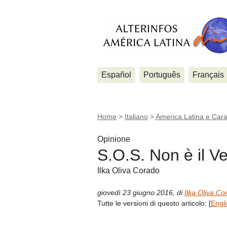
Español
Português
Français
Home
>
Italiano
>
America Latina e Cara
Opinione
S.O.S. Non è il V
Ilka Oliva Corado
giovedì 23 giugno 2016
,
di
Ilka Oliva Co
Tutte le versioni di questo articolo:
[
Engl