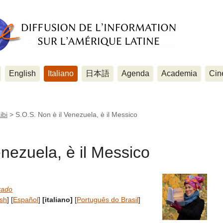
English
Italiano
日本語
Agenda
Academia
Cin
ibi
>
S.O.S. Non è il Venezuela, è il Messico
enezuela, è il Messico
rado
ish
]
[
Español
]
[italiano]
[
Português do Brasil
]