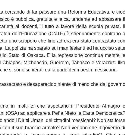
ta cercando di far passare una Reforma Educativa, e cioè
sico è pubblica, gratuita e laica, tendente ad abbassare il
arietà ai docenti, il tutto a favore della scuola privata. Il
atori dell’Educazione (CNTE) è strenuamente contrario a
tto uno sciopero che fino ad ora era stato contrastato con
ra. La polizia ha sparato sui manifestanti ed ha ucciso sette
nello Stato di Oaxaca. E la repressione continua mentre le
l Chiapas, Michoacán, Guerrero, Tabasco e Veracruz. Ilka
li che si sono schierati dalla parte dei maestri messicani.
, massacrato e desaparecido niente di meno che dal governo
mo in molti è: che aspettano il Presidente Almagro e
ani (OSA) ad applicare a Peña Nieto la Carta Democratica?
ando i Diritti Umani dei cittadini messicani? Non sta forse
a con il suo braccio armato? Non vedono che il governo di
orturando e massacrando i suoi cittadini? Che sta