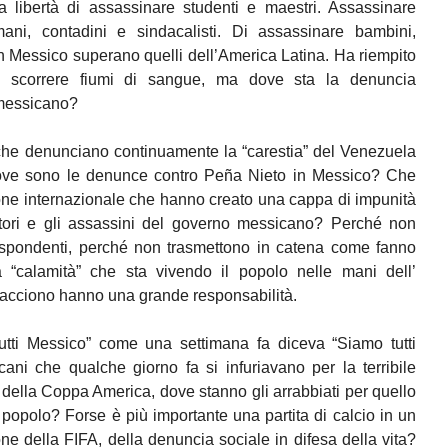
 libertà di assassinare studenti e maestri. Assassinare
 Umani, contadini e sindacalisti. Di assassinare bambini,
in Messico superano quelli dell’America Latina. Ha riempito
fa scorrere fiumi di sangue, ma dove sta la denuncia
 messicano?
i che denunciano continuamente la “carestia” del Venezuela
 dove sono le denunce contro Peña Nieto in Messico? Che
ne internazionale che hanno creato una cappa di impunità
pratori e gli assassini del governo messicano? Perché non
spondenti, perché non trasmettono in catena come fanno
 “calamità” che sta vivendo il popolo nelle mani dell’
tacciono hanno una grande responsabilità.
tti Messico” come una settimana fa diceva “Siamo tutti
ni che qualche giorno fa si infuriavano per la terribile
ita della Coppa America, dove stanno gli arrabbiati per quello
 popolo? Forse è più importante una partita di calcio in un
ne della FIFA, della denuncia sociale in difesa della vita?