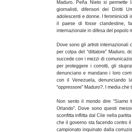
Maduro. Peña Nieto si permette la
giornalisti, difensori dei Diritti
adolescenti e donne. I femminicidi 
il paese di fosse clandestine, 
internazionale in difesa del popolo
Dove sono gli artisti internazional
per colpa del “dittatore” Maduro,
succede con i mezzi di comunicazio
per proteggere i corrotti, gli stu
denunciano e mandano i loro corri
con il Venezuela, denunciando la
“oppressore” Maduro?. I media che 
Non sento il mondo dire “Siamo tu
Orlando”. Dove sono questi messica
sconfitta inflitta dal Cile nella part
che il governo sta facendo contro il
campionato inquinato dalla corruzio