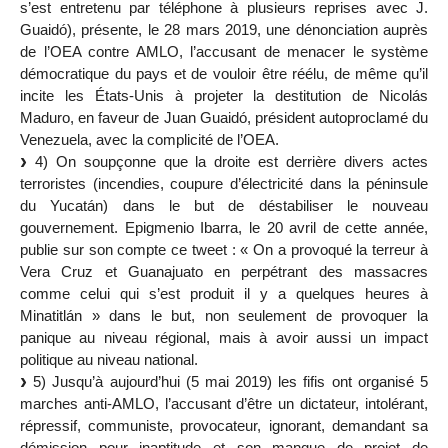
s’est entretenu par téléphone à plusieurs reprises avec J.
Guaidó), présente, le 28 mars 2019, une dénonciation auprès
de l’OEA contre AMLO, l’accusant de menacer le système
démocratique du pays et de vouloir être réélu, de même qu’il
incite les États-Unis à projeter la destitution de Nicolás
Maduro, en faveur de Juan Guaidó, président autoproclamé du
Venezuela, avec la complicité de l’OEA.
4) On soupçonne que la droite est derrière divers actes
terroristes (incendies, coupure d’électricité dans la péninsule
du Yucatán) dans le but de déstabiliser le nouveau
gouvernement. Epigmenio Ibarra, le 20 avril de cette année,
publie sur son compte ce tweet : « On a provoqué la terreur à
Vera Cruz et Guanajuato en perpétrant des massacres
comme celui qui s’est produit il y a quelques heures à
Minatitlán » dans le but, non seulement de provoquer la
panique au niveau régional, mais à avoir aussi un impact
politique au niveau national.
5) Jusqu’à aujourd’hui (5 mai 2019) les fifis ont organisé 5
marches anti-AMLO, l’accusant d’être un dictateur, intolérant,
répressif, communiste, provocateur, ignorant, demandant sa
démission pour inaptitude et son manque de projet de