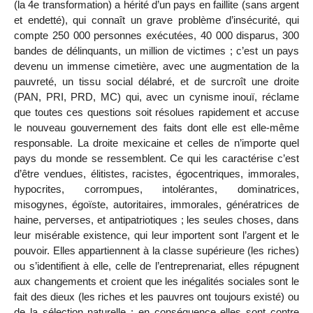
(la 4e transformation) a hérité d’un pays en faillite (sans argent
et endetté), qui connaît un grave problème d’insécurité, qui
compte 250 000 personnes exécutées, 40 000 disparus, 300
bandes de délinquants, un million de victimes ; c’est un pays
devenu un immense cimetière, avec une augmentation de la
pauvreté, un tissu social délabré, et de surcroît une droite
(PAN, PRI, PRD, MC) qui, avec un cynisme inouï, réclame
que toutes ces questions soit résolues rapidement et accuse
le nouveau gouvernement des faits dont elle est elle-même
responsable. La droite mexicaine et celles de n’importe quel
pays du monde se ressemblent. Ce qui les caractérise c’est
d’être vendues, élitistes, racistes, égocentriques, immorales,
hypocrites, corrompues, intolérantes, dominatrices,
misogynes, égoïste, autoritaires, immorales, génératrices de
haine, perverses, et antipatriotiques ; les seules choses, dans
leur misérable existence, qui leur importent sont l’argent et le
pouvoir. Elles appartiennent à la classe supérieure (les riches)
ou s’identifient à elle, celle de l’entreprenariat, elles répugnent
aux changements et croient que les inégalités sociales sont le
fait des dieux (les riches et les pauvres ont toujours existé) ou
de la sélection naturelle ; en conséquence elles sont contre