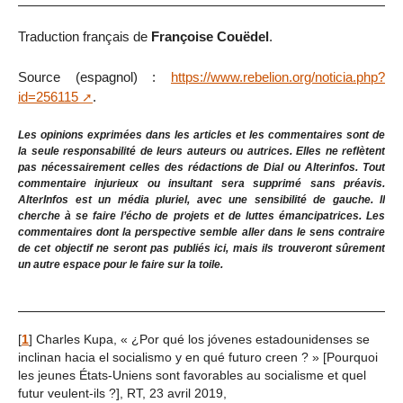
Traduction français de
Françoise Couëdel
.
Source (espagnol) :
https://www.rebelion.org/noticia.php?
id=256115
.
Les opinions exprimées dans les articles et les commentaires sont de
la seule responsabilité de leurs auteurs ou autrices. Elles ne reflètent
pas nécessairement celles des rédactions de Dial ou Alterinfos. Tout
commentaire injurieux ou insultant sera supprimé sans préavis.
AlterInfos est un média pluriel, avec une sensibilité de gauche. Il
cherche à se faire l’écho de projets et de luttes émancipatrices. Les
commentaires dont la perspective semble aller dans le sens contraire
de cet objectif ne seront pas publiés ici, mais ils trouveront sûrement
un autre espace pour le faire sur la toile.
[
1
]
Charles Kupa, « ¿Por qué los jóvenes estadounidenses se
inclinan hacia el socialismo y en qué futuro creen ? » [Pourquoi
les jeunes États-Uniens sont favorables au socialisme et quel
futur veulent-ils ?], RT, 23 avril 2019,