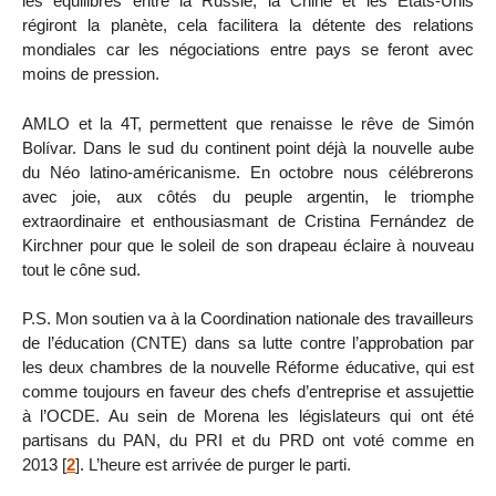
les équilibres entre la Russie, la Chine et les États-Unis
régiront la planète, cela facilitera la détente des relations
mondiales car les négociations entre pays se feront avec
moins de pression.
AMLO et la 4T, permettent que renaisse le rêve de Simón
Bolívar. Dans le sud du continent point déjà la nouvelle aube
du Néo latino-américanisme. En octobre nous célébrerons
avec joie, aux côtés du peuple argentin, le triomphe
extraordinaire et enthousiasmant de Cristina Fernández de
Kirchner pour que le soleil de son drapeau éclaire à nouveau
tout le cône sud.
P.S. Mon soutien va à la Coordination nationale des travailleurs
de l’éducation (CNTE) dans sa lutte contre l’approbation par
les deux chambres de la nouvelle Réforme éducative, qui est
comme toujours en faveur des chefs d’entreprise et assujettie
à l’OCDE. Au sein de Morena les législateurs qui ont été
partisans du PAN, du PRI et du PRD ont voté comme en
2013
[
2
]
. L’heure est arrivée de purger le parti.