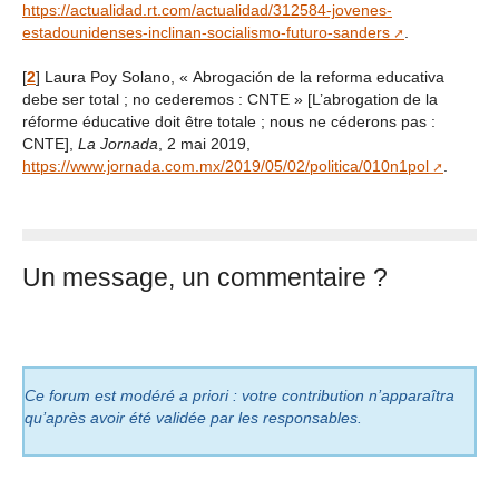
https://actualidad.rt.com/actualidad/312584-jovenes-
estadounidenses-inclinan-socialismo-futuro-sanders
.
[
2
]
Laura Poy Solano, « Abrogación de la reforma educativa
debe ser total ; no cederemos : CNTE » [L’abrogation de la
réforme éducative doit être totale ; nous ne céderons pas :
CNTE],
La Jornada
, 2 mai 2019,
https://www.jornada.com.mx/2019/05/02/politica/010n1pol
.
Un message, un commentaire ?
Ce forum est modéré a priori : votre contribution n’apparaîtra
qu’après avoir été validée par les responsables.