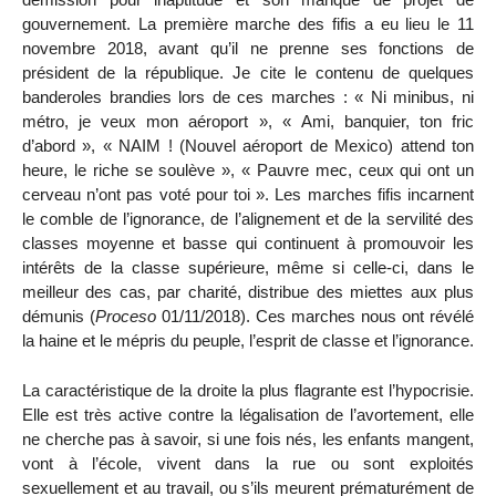
gouvernement. La première marche des fifis a eu lieu le 11
novembre 2018, avant qu’il ne prenne ses fonctions de
président de la république. Je cite le contenu de quelques
banderoles brandies lors de ces marches : « Ni minibus, ni
métro, je veux mon aéroport », « Ami, banquier, ton fric
d’abord », « NAIM ! (Nouvel aéroport de Mexico) attend ton
heure, le riche se soulève », « Pauvre mec, ceux qui ont un
cerveau n’ont pas voté pour toi ». Les marches fifis incarnent
le comble de l’ignorance, de l’alignement et de la servilité des
classes moyenne et basse qui continuent à promouvoir les
intérêts de la classe supérieure, même si celle-ci, dans le
meilleur des cas, par charité, distribue des miettes aux plus
démunis (
Proceso
01/11/2018). Ces marches nous ont révélé
la haine et le mépris du peuple, l’esprit de classe et l’ignorance.
La caractéristique de la droite la plus flagrante est l’hypocrisie.
Elle est très active contre la légalisation de l’avortement, elle
ne cherche pas à savoir, si une fois nés, les enfants mangent,
vont à l’école, vivent dans la rue ou sont exploités
sexuellement et au travail, ou s’ils meurent prématurément de