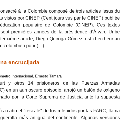
consacré à la Colombie composé de trois articles issus du
s vistos por CINEP (Cent jours vus par le CINEP) publiée
’éducation populaire de Colombie (CINEP). Ces textes
 sept premières années de la présidence d’Álvaro Uribe
 deuxième article, Diego Quiroga Gómez, est chercheur au
e colombien pour (…)
na encrucijada
rómetro Internacional, Ernesto Tamara
ourt y otros 14 prisioneros de las Fuerzas Armadas
) en un aún oscuro episodio, arrojó un balón de oxígeno
ionado por la Corte Suprema de Justicia ante la supuesta
ó a cabo el "rescate" de los retenidos por las FARC, llama
 guerrilla más antigua del continente. Algunas versiones