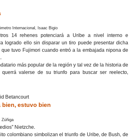
a
ómetro Internacional, Isaac Bigio
tros 14 rehenes potenciará a Uribe a nivel interno e
a logrado ello sin disparar un tiro puede presentar dicha
a que tuvo Fujimori cuando entró a la embajada nipona de
.
atario más popular de la región y tal vez de la historia de
l querrá valerse de su triunfo para buscar ser reelecto,
rid Betancourt
bien, estuvo bien
l Zúñiga
medios” Nietzche.
ito colombiano simbolizan el triunfo de Uribe, de Bush, de