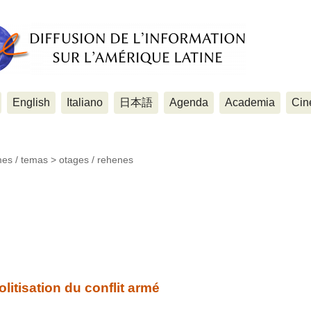
English
Italiano
日本語
Agenda
Academia
Cin
mes / temas >
otages / rehenes
litisation du conflit armé