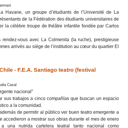
Lamrani
a Havane, un groupe d’étudiants de l’Université de La
sentants de la Fédération des étudiants universitaires de
er la célèbre troupe de théâtre infantile fondée par Carlos
 rendez-vous avec La Colmenita (la ruche), prestigieuse
mmes arrivés au siège de l’institution au cœur du quartier El
ile - F.E.A. Santiago teatro (festival
udia Casal
ergente nacional”
ar sus trabajos a cinco compañías que buscan un espacio
ístico a la comunidad.
además de permitir al público ver buen teatro emergente a
e accedieron a mostrar sus obras durante el mes de enero
 a una nutrida cartelera teatral tanto nacional como