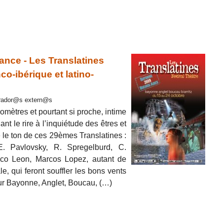
ance - Les Translatines
nco-ibérique et latino-
orador@s extern@s
lomètres et pourtant si proche, intime
ant le rire à l’inquiétude des êtres et
 le ton de ces 29èmes Translatines :
. Pavlovsky, R. Spregelburd, C.
ico Leon, Marcos Lopez, autant de
e, qui feront souffler les bons vents
sur Bayonne, Anglet, Boucau, (…)