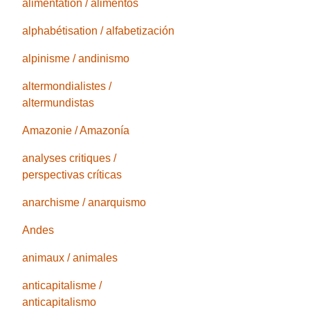
alimentation / alimentos
alphabétisation / alfabetización
alpinisme / andinismo
altermondialistes /
altermundistas
Amazonie / Amazonía
analyses critiques /
perspectivas críticas
anarchisme / anarquismo
Andes
animaux / animales
anticapitalisme /
anticapitalismo