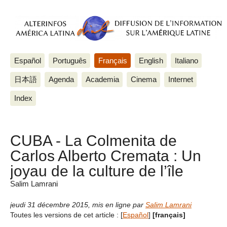
Español
Português
Français
English
Italiano
日本語
Agenda
Academia
Cinema
Internet
Index
CUBA - La Colmenita de
Carlos Alberto Cremata : Un
joyau de la culture de l’île
Salim Lamrani
jeudi 31 décembre 2015
,
mis en ligne par
Salim Lamrani
Toutes les versions de cet article :
[
Español
]
[français]