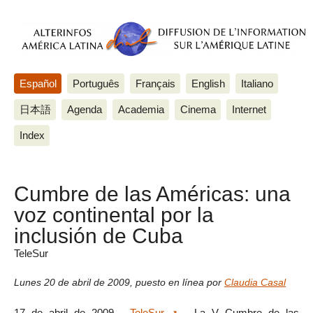
Español
Português
Français
English
Italiano
日本語
Agenda
Academia
Cinema
Internet
Index
Cumbre de las Américas: una
voz continental por la
inclusión de Cuba
TeleSur
Lunes 20 de abril de 2009
,
puesto en línea por
Claudia Casal
17 de abril de 2009 -
TeleSur
- La V Cumbre de las