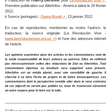
Traduction de
Thierry Deronne
, pour
La Revolución Vive
.
Première publication sur AlterInfos - América latina le 20 février
2012.
Source (portugais) :
Opera Mundi
, 13 janvier 2012.
En cas de reproduction, mentionner au moins l’autrice, le
traducteur, la source originale (La Revolución Vive -
www.larevolucionvive.org.ve
) et l’une des adresses internet
de l’article.
Les opinions exprimées dans les articles et les commentaires sont de
la seule responsabilité de leurs auteurs ou autrices. Elles ne reflètent
pas nécessairement celles des rédactions de Dial ou Alterinfos. Tout
commentaire injurieux ou insultant sera supprimé sans préavis.
AlterInfos est un média pluriel, avec une sensibilité de gauche. Il
cherche à se faire l’écho de projets et de luttes émancipatrices. Les
commentaires dont la perspective semble aller dans le sens contraire
de cet objectif ne seront pas publiés ici, mais ils trouveront sûrement
un autre espace pour le faire sur la toile.
[
1
]
Pour en savoir plus sur Haïti et la brigade de solidarité du