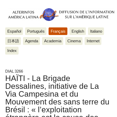
Español
Português
Français
English
Italiano
日本語
Agenda
Academia
Cinema
Internet
Index
DIAL 3266
HAÏTI - La Brigade
Dessalines, initiative de La
Via Campesina et du
Mouvement des sans terre du
Brésil : « l’exploitation