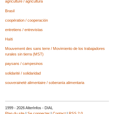
agriculture / agricultura
Brasil
coopération / cooperación
entretiens / entrevistas
Haïti
Mouvement des sans terre / Movimiento de los trabajadores
rurales sin tierra (MST)
paysans / campesinos
solidarité / solidaridad
souveraineté alimentaire / soberanía alimentaria
1999 - 2026 AlterInfos - DIAL
Plan du site
|
Se connecter
|
Contact
|
RSS 2.0