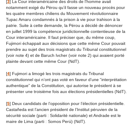
[
3
]
La Cour interaméricaine des droits de l’homme avait
notamment exigé du Pérou qu’il fasse un nouveau procès pour
les quatre membres chiliens du Mouvement révolutionnaire
Tupac Amaru condamnés à la prison à vie pour trahison à la
patrie. Suite à cette demande, la Pérou a décidé de dénoncer
en juillet 1999 la compétence juridictionnelle contentieuse de la
Cour interaméricaine. Il faut préciser que, du même coup,
Fujimori échappait aux décisions que cette même Cour pouvait
prendre au sujet des trois magistrats du Tribunal constitutionnel
(voir note 4) et de Baruch Ivcher (voir note 2) qui avaient porté
plainte devant cette même Cour (NdT).
[
4
]
Fujimori a limogé les trois magistrats du Tribunal
constitutionnel qui n’ont pas voté en faveur d’une “interprétation
authentique” de la Constitution, qui autorise le président à se
présenter une troisième fois aux élections présidentielles (NdT).
[
5
]
Deux candidats de l’opposition pour l’élection présidentielle.
Castañeda est l’ancien président de l’Institut péruvien de la
sécurité sociale (parti : Solidarité nationale) et Andrade est le
maire de Lima (parti : Somos Perú) (NdT).