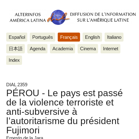
Español
Português
Français
English
Italiano
日本語
Agenda
Academia
Cinema
Internet
Index
DIAL 2359
PÉROU - Le pays est passé
de la violence terroriste et
anti-subversive à
l’autoritarisme du président
Fujimori
Ernesto de la Jara