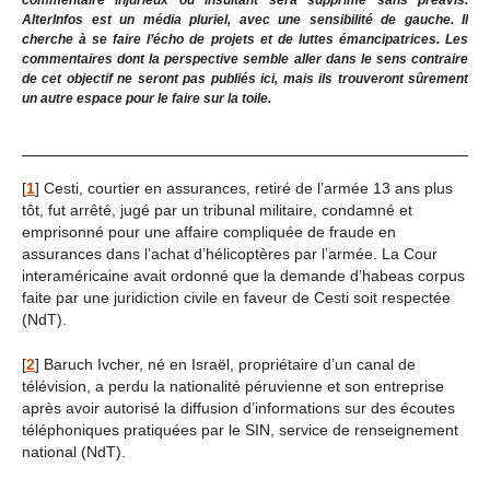
commentaire injurieux ou insultant sera supprimé sans préavis.
AlterInfos est un média pluriel, avec une sensibilité de gauche. Il
cherche à se faire l’écho de projets et de luttes émancipatrices. Les
commentaires dont la perspective semble aller dans le sens contraire
de cet objectif ne seront pas publiés ici, mais ils trouveront sûrement
un autre espace pour le faire sur la toile.
[
1
]
Cesti, courtier en assurances, retiré de l’armée 13 ans plus
tôt, fut arrêté, jugé par un tribunal militaire, condamné et
emprisonné pour une affaire compliquée de fraude en
assurances dans l’achat d’hélicoptères par l’armée. La Cour
interaméricaine avait ordonné que la demande d’habeas corpus
faite par une juridiction civile en faveur de Cesti soit respectée
(NdT).
[
2
]
Baruch Ivcher, né en Israël, propriétaire d’un canal de
télévision, a perdu la nationalité péruvienne et son entreprise
après avoir autorisé la diffusion d’informations sur des écoutes
téléphoniques pratiquées par le SIN, service de renseignement
national (NdT).