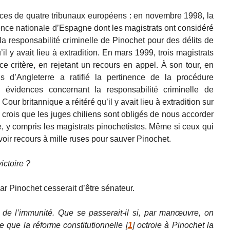
nces de quatre tribunaux européens : en novembre 1998, la
nce nationale d’Espagne dont les magistrats ont considéré
la responsabilité criminelle de Pinochet pour des délits de
’il y avait lieu à extradition. En mars 1999, trois magistrats
 critère, en rejetant un recours en appel. À son tour, en
 d’Angleterre a ratifié la pertinence de la procédure
s évidences concernant la responsabilité criminelle de
our britannique a réitéré qu’il y avait lieu à extradition sur
e crois que les juges chiliens sont obligés de nous accorder
e, y compris les magistrats pinochetistes. Même si ceux qui
voir recours à mille ruses pour sauver Pinochet.
ictoire ?
r Pinochet cesserait d’être sénateur.
e de l’immunité. Que se passerait-il si, par manœuvre, on
ce que la réforme constitutionnelle
[
1
]
octroie à Pinochet la