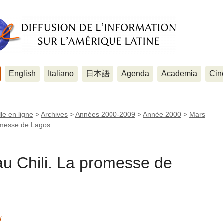
English
Italiano
日本語
Agenda
Academia
Cin
le en ligne
>
Archives
>
Années 2000-2009
>
Année 2000
>
Mars
romesse de Lagos
au Chili. La promesse de
l