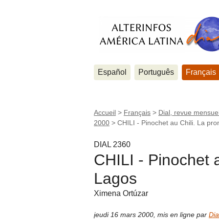
Español
Português
Français
Accueil
>
Français
>
Dial, revue mensuel
2000
>
CHILI - Pinochet au Chili. La p
DIAL 2360
CHILI - Pinochet 
Lagos
Ximena Ortúzar
jeudi 16 mars 2000
,
mis en ligne par
Dia