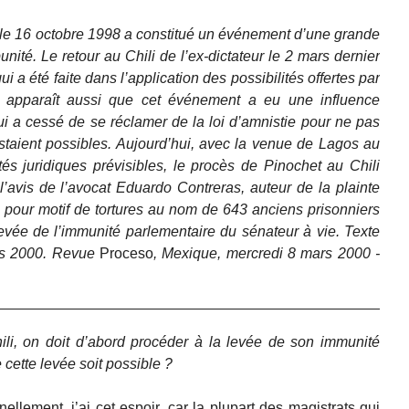
 le 16 octobre 1998 a constitué un événement d’une grande
unité. Le retour au Chili de l’ex-dictateur le 2 mars dernier
 a été faite dans l’application des possibilités offertes par
Il apparaît aussi que cet événement a eu une influence
qui a cessé de se réclamer de la loi d’amnistie pour ne pas
staient possibles. Aujourd’hui, avec la venue de Lagos au
tés juridiques prévisibles, le procès de Pinochet au Chili
l’avis de l’avocat Eduardo Contreras, auteur de la plainte
 pour motif de tortures au nom de 643 anciens prisonniers
 levée de l’immunité parlementaire du sénateur à vie. Texte
rs 2000. Revue
Proceso
, Mexique, mercredi 8 mars 2000 -
ili, on doit d’abord procéder à la levée de son immunité
cette levée soit possible ?
ellement, j’ai cet espoir, car la plupart des magistrats qui